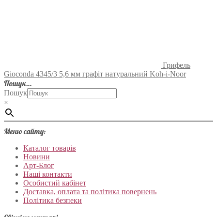
Грифель
Gioconda 4345/3 5,6 мм графіт натуральний Koh-i-Noor
Пошук…
Пошук
×
Меню сайту:
Каталог товарів
Новини
Арт-Блог
Наші контакти
Особистий кабінет
Доставка, оплата та політика повернень
Політика безпеки