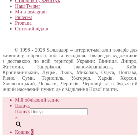
Строрінка у Фейсбук
Наш Twitter
Ми в Instagram
Pinterest
Prom.ua
Оптовий відділ
© 1996 - 2026 Sальвадор – інтернет-магазин товарів для
живопису, творчості, хобі та рукоділля. Товари для художників
з доставкою по всій території України: Вінниця, Дніпро,
Житомир, Запоріжжя, Івано-Франківськ, Київ,
Кропивницький, Луцьк, Львів, Миколаїв, Одеса, Полтава,
Рівне, Суми, Тернопіль, Ужгород, Харків, Херсон,
Хмельницький, Черкаси, Чернігів, Чернівці та в будь-який
інший населений пункт, де є відділення Нової пошти.
Мій обліковий запис
Пошук
Пошук
×
Кошик
0