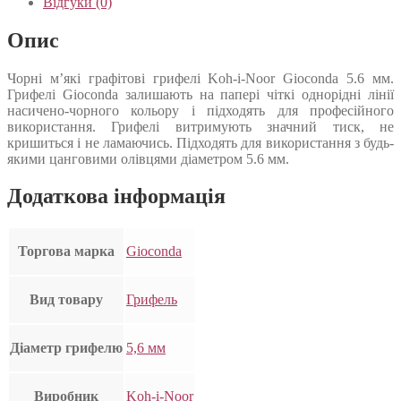
Відгуки (0)
Опис
Чорні м’які графітові грифелі Koh-i-Noor Gioconda 5.6 мм.
Грифелі Gioconda залишають на папері чіткі однорідні лінії
насичено-чорного кольору і підходять для професійного
використання. Грифелі витримують значний тиск, не
кришиться і не ламаючись. Підходять для використання з будь-
якими цанговими олівцями діаметром 5.6 мм.
Додаткова інформація
Торгова марка
Gioconda
Вид товару
Грифель
Діаметр грифелю
5,6 мм
Виробник
Koh-i-Noor