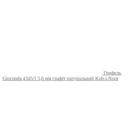
Грифель
Gioconda 4345/1 5,6 мм графіт натуральний Koh-i-Noor