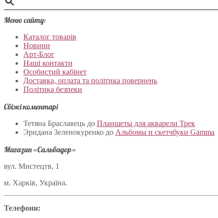
Меню сайту:
Каталог товарів
Новини
Арт-Блог
Наші контакти
Особистий кабінет
Доставка, оплата та політика повернень
Політика безпеки
Свіжі коментарі
Тетяна Браславець
до
Планшеты для акварели Трек
Эридана Зеленокуренко
до
Альбомы и скетчбуки Gamma
Магазин «Сальвадор»
вул. Мистецтв, 1
м. Харків, Україна.
Телефони: