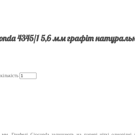
onda 4345/1 5,6 мм графіт натуральн
кількість
6 мм. Грифелі Gioconda залишають на папері чіткі однорідні л