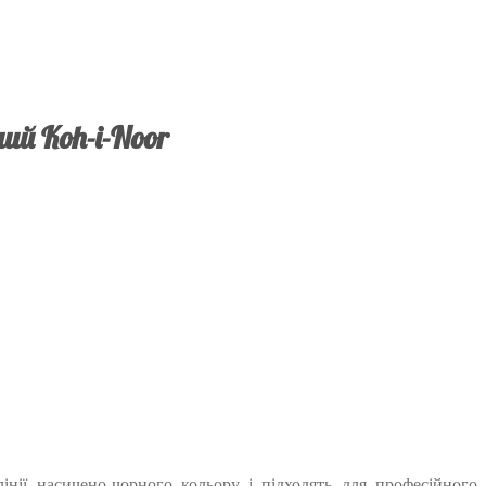
ий Koh-i-Noor
інії насичено-чорного кольору і підходять для професійного