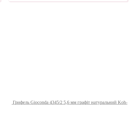
Грифель Gioconda 4345/2 5,6 мм графіт натуральний Koh-