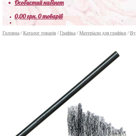
Особистий кабінет
0,00
грн.
0 товарів
Головна
/
Каталог товарів
/
Графіка
/
Матеріали для графіки
/
Вуг