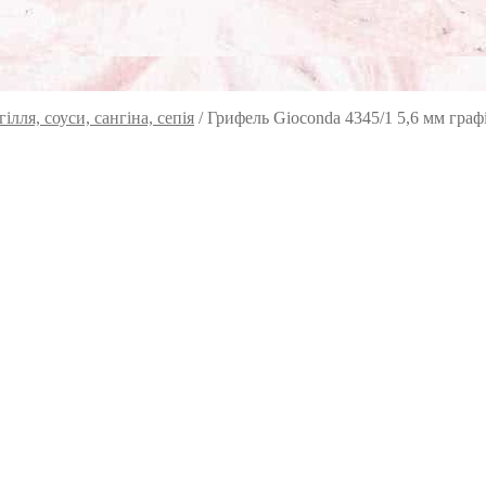
ілля, соуси, сангіна, сепія
/
Грифель Gioconda 4345/1 5,6 мм граф