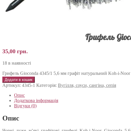
Грифель Gioc
35,00
грн.
18 в наявності
Грифель Gioconda 4345/1 5,6 мм графіт натуральний Koh-i-Noor 
Додати в кошик
Артикул:
4345-1
Категорія:
Вугілля, соуси, сангіна, сепія
Опис
Додаткова інформація
Відгуки (0)
Опис
Чорні дуже м’які графітові грифелі Koh-i-Noor Gioconda 5.