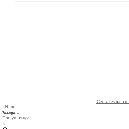
Сепія темна 5 ш
i-Noor
Пошук…
Пошук
×