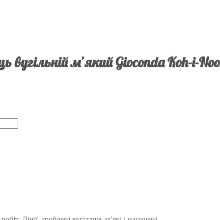
ць вугільній м’який Gioconda Koh-i-Noo
біт. Лінії, зроблені вугіллям, м’які і насичені.