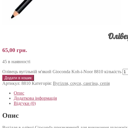
Оліве
65,00
грн.
45 в наявності
Олівець вугільній м'який Gioconda Koh-i-Noor 8810 кількість
Додати в кошик
Артикул:
8810
Категорія:
Вугілля, соуси, сангіна, сепія
Опис
Додаткова інформація
Відгуки (0)
Опис
Вугілля в олівці Gioconda призначений для виконання художніх ро