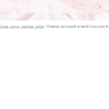
ілля, соуси, сангіна, сепія
/
Олівець вугільній м’який Gioconda K