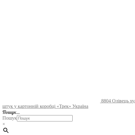
8804 Олівець ху
штук у картонній коробці «Трек» Україна
Пошук…
Пошук
×