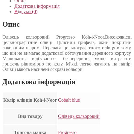
Опис
Додаткова інформація
Відгуки (0)
Опис
Олівець кольоровий Progresso Koh-i-Noor.Високоякісні
цельнографітние олівці. Цілісний грифель, який покритий
лакованим шаром. Перевага цельнографітного олівця в тому,
що він не вимагає додаткової обточування деревного корпусу.
Малювання відбувається безперервно, якщо витрачати
грифель рівномірно по колу. М’які, легко лягають на папір.
Олівці мають насичені яскраві кольори
Додаткова інформація
Колір олівців Koh-i-Noor
Cobalt blue
Вид товару
Олівець кольоровий
Торгова марка
Progresso