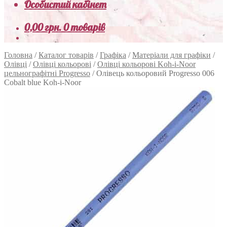
Особистий кабінет
0,00
грн.
0 товарів
Головна
/
Каталог товарів
/
Графіка
/
Матеріали для графіки
/
Олівці
/
Олівці кольорові
/
Олівці кольорові Koh-i-Noor
цельнографітні Progresso
/
Олівець кольоровий Progresso 006
Cobalt blue Koh-i-Noor