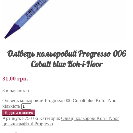
Олівець кольоровий Progresso 006
Cobalt blue Koh-i-Noor
31,00
грн.
3 в наявності
Олівець кольоровий Progresso 006 Cobalt blue Koh-i-Noor
кількість
Додати в кошик
Артикул:
8750-06
Категорія:
Олівці кольорові Koh-i-Noor
цельнографітні Progresso