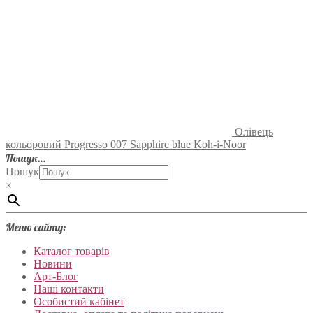
Олівець
кольоровий Progresso 007 Sapphire blue Koh-i-Noor
Пошук…
Пошук
×
Меню сайту:
Каталог товарів
Новини
Арт-Блог
Наші контакти
Особистий кабінет