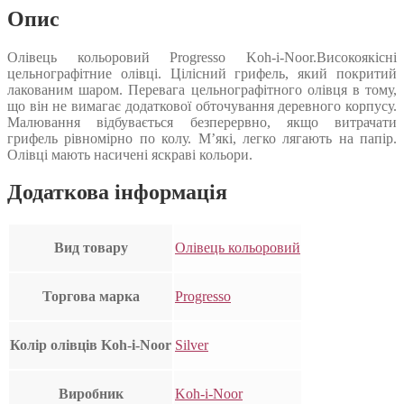
Опис
Олівець кольоровий Progresso Koh-i-Noor.Високоякісні
цельнографітние олівці. Цілісний грифель, який покритий
лакованим шаром. Перевага цельнографітного олівця в тому,
що він не вимагає додаткової обточування деревного корпусу.
Малювання відбувається безперервно, якщо витрачати
грифель рівномірно по колу. М’які, легко лягають на папір.
Олівці мають насичені яскраві кольори.
Додаткова інформація
Вид товару
Олівець кольоровий
Торгова марка
Progresso
Колір олівців Koh-i-Noor
Silver
Виробник
Koh-i-Noor