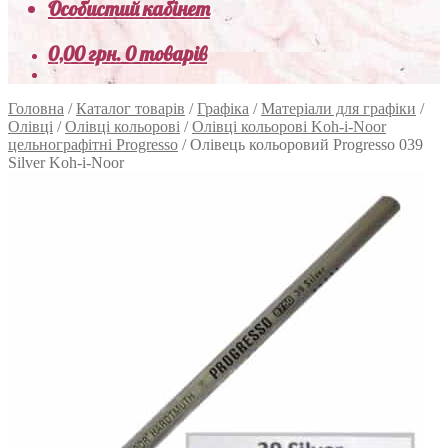
Особистий кабінет
0,00
грн.
0 товарів
Головна
/
Каталог товарів
/
Графіка
/
Матеріали для графіки
/
Олівці
/
Олівці кольорові
/
Олівці кольорові Koh-i-Noor
цельнографітні Progresso
/
Олівець кольоровий Progresso 039
Silver Koh-i-Noor