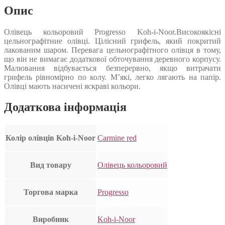
Опис
Олівець кольоровий Progresso Koh-i-Noor.Високоякісні
цельнографітние олівці. Цілісний грифель, який покритий
лакованим шаром. Перевага цельнографітного олівця в тому,
що він не вимагає додаткової обточування деревного корпусу.
Малювання відбувається безперервно, якщо витрачати
грифель рівномірно по колу. М’які, легко лягають на папір.
Олівці мають насичені яскраві кольори.
Додаткова інформація
Колір олівців Koh-i-Noor
Carmine red
Вид товару
Олівець кольоровий
Торгова марка
Progresso
Виробник
Koh-i-Noor