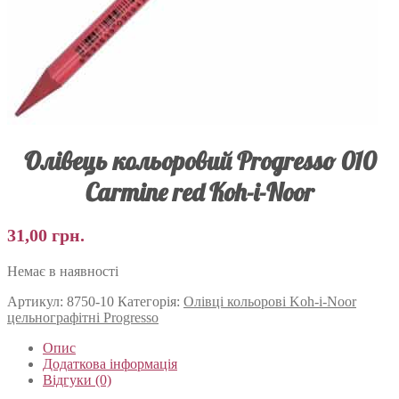
Олівець кольоровий Progresso 010
Carmine red Koh-i-Noor
31,00
грн.
Немає в наявності
Артикул:
8750-10
Категорія:
Олівці кольорові Koh-i-Noor
цельнографітні Progresso
Опис
Додаткова інформація
Відгуки (0)