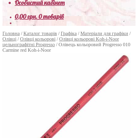
Особистий кабінет
0,00
грн.
0 товарів
Головна
/
Каталог товарів
/
Графіка
/
Матеріали для графіки
/
Олівці
/
Олівці кольорові
/
Олівці кольорові Koh-i-Noor
цельнографітні Progresso
/
Олівець кольоровий Progresso 010
Carmine red Koh-i-Noor