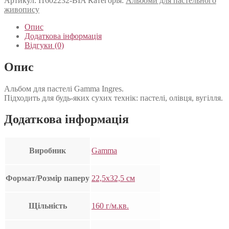
Артикул:
I1602232-BIA
Категорія:
Альбоми для пастельного
живопису
Опис
Додаткова інформація
Відгуки (0)
Опис
Альбом для пастелі Gamma Ingres.
Підходить для будь-яких сухих технік: пастелі, олівця, вугілля.
Додаткова інформація
Виробник
Gamma
Формат/Розмір паперу
22,5х32,5 см
Щільність
160 г/м.кв.