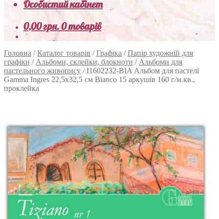
Особистий кабінет
0,00
грн.
0 товарів
Головна
/
Каталог товарів
/
Графіка
/
Папір художній для
графіки
/
Альбоми, склейки, блокноти
/
Альбоми для
пастельного живопису
/
I1602232-BIA Альбом для пастелі
Gamma Ingres 22,5х32,5 см Bianco 15 аркушів 160 г/м.кв.,
проклейка