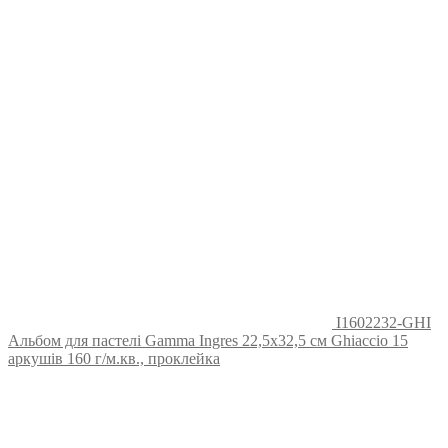
I1602232-GHI
Альбом для пастелі Gamma Ingres 22,5х32,5 см Ghiaccio 15
аркушів 160 г/м.кв., проклейка