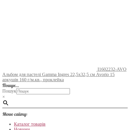
I1602232-AVO
Альбом для пастелі Gamma Ingres 22,5х32,5 см Avorio 15
аркушів 160 г/м.кв., проклейка
Пошук…
Пошук
×
Меню сайту:
Каталог товарів
Новини