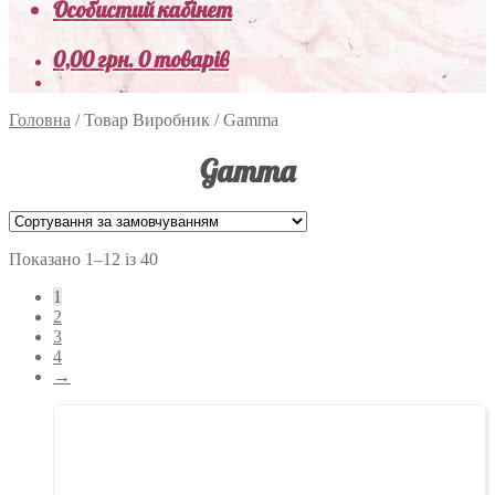
Особистий кабінет
0,00
грн.
0 товарів
Головна
/
Товар Виробник
/
Gamma
Gamma
Показано 1–12 із 40
1
2
3
4
→