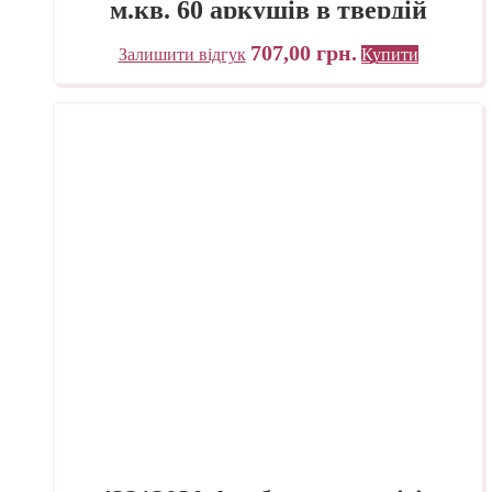
м.кв. 60 аркушів в твердій
обкладинці на спіралі по довгій
707,00
грн.
Залишити відгук
Купити
стороні Fabriano Італія