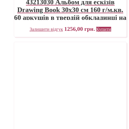
43213030 Альбом для ескізів
Drawing Book 30х30 см 160 г/м.кв.
60 аркушів в твердій обкладинці на
спіралі по короткій стороні
1256,00
грн.
Залишити відгук
Купити
Fabriano Італія