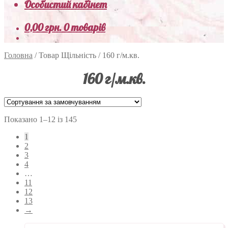
Особистий кабінет
0,00
грн.
0 товарів
Головна
/
Товар Щільність
/
160 г/м.кв.
160 г/м.кв.
Показано 1–12 із 145
1
2
3
4
…
11
12
13
→