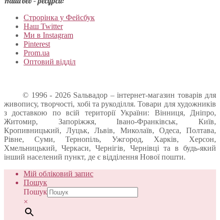
Наші веб – ресурси:
Строрінка у Фейсбук
Наш Twitter
Ми в Instagram
Pinterest
Prom.ua
Оптовий відділ
© 1996 - 2026 Sальвадор – інтернет-магазин товарів для
живопису, творчості, хобі та рукоділля. Товари для художників
з доставкою по всій території України: Вінниця, Дніпро,
Житомир, Запоріжжя, Івано-Франківськ, Київ,
Кропивницький, Луцьк, Львів, Миколаїв, Одеса, Полтава,
Рівне, Суми, Тернопіль, Ужгород, Харків, Херсон,
Хмельницький, Черкаси, Чернігів, Чернівці та в будь-який
інший населений пункт, де є відділення Нової пошти.
Мій обліковий запис
Пошук
Пошук
×