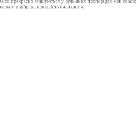
assico прекрасно змішуються у будь-яких пропорціях між собою.
ідеально підібрана швидкість висихання.