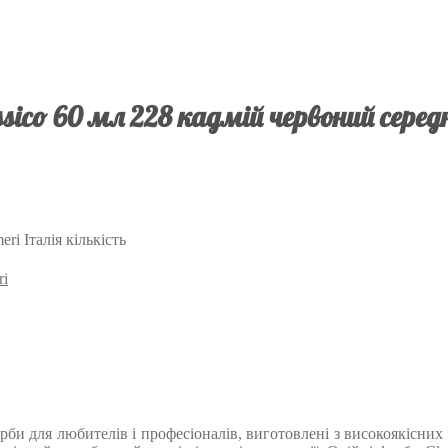
sico 60 мл 228 кадмій червоний серед
ri Італія кількість
ri
фарби для любителів і професіоналів, виготовлені з високоякісни