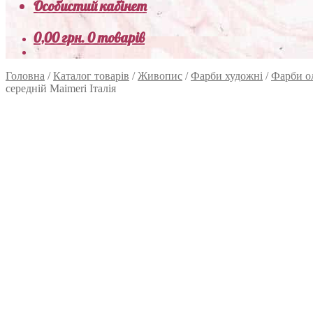
Особистий кабінет
0,00
грн.
0 товарів
Головна
/
Каталог товарів
/
Живопис
/
Фарби художні
/
Фарби о
середній Maimeri Італія