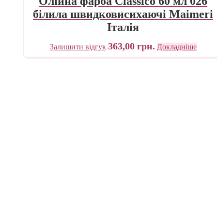
Олійна фарба Classico 60 мл 026
білила швидковисихаючі Maimeri
Італія
363,00
грн.
Залишити відгук
Докладніше