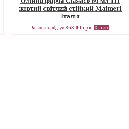
Олійна фарба Classico 60 мл 111
жовтий світлий стійкий Maimeri
Італія
363,00
грн.
Залишити відгук
Купити