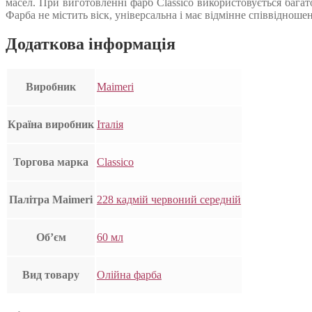
масел. При виготовленні фарб Classico використовується багат
Фарба не містить віск, універсальна і має відмінне співвідноше
Додаткова інформація
Виробник
Maimeri
Країна виробник
Італія
Торгова марка
Classico
Палітра Maimeri
228 кадмій червоний середній
Об’єм
60 мл
Вид товару
Олійна фарба