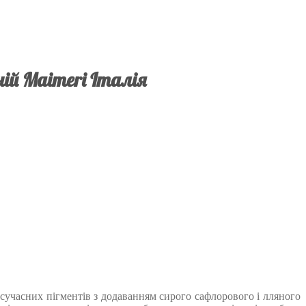
ній Maimeri Італія
х сучасних пігментів з додаванням сирого сафлорового і лляного