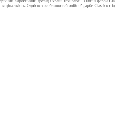
орічний виробничий досвід і кращі технології. Олійні фарби Cl
ння ціна-якість. Однією з особливостей олійної фарби Classico є 