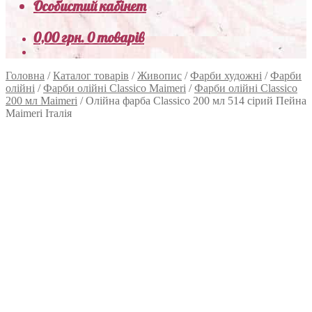
Особистий кабінет
0,00
грн.
0 товарів
Головна
/
Каталог товарів
/
Живопис
/
Фарби художні
/
Фарби
олійні
/
Фарби олійні Classico Maimeri
/
Фарби олійні Classico
200 мл Maimeri
/
Олійна фарба Classico 200 мл 514 сірий Пейна
Maimeri Італія