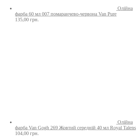
Олійна
фарба 60 мл 007 помаранчево-червона Van Pure
135,00
грн.
Олійна
фарба Van Gogh 269 Жовтий середній 40 мл Royal Talens
104,00
грн.