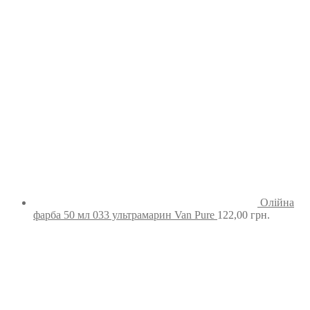
Олійна
фарба 50 мл 033 ультрамарин Van Pure
122,00
грн.