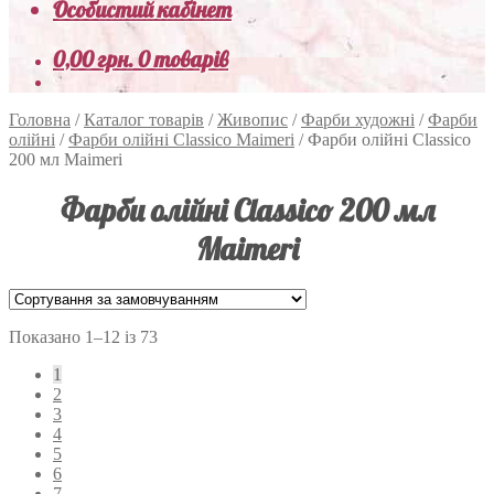
Особистий кабінет
0,00
грн.
0 товарів
Головна
/
Каталог товарів
/
Живопис
/
Фарби художні
/
Фарби
олійні
/
Фарби олійні Classico Maimeri
/
Фарби олійні Classico
200 мл Maimeri
Фарби олійні Classico 200 мл
Maimeri
Показано 1–12 із 73
1
2
3
4
5
6
7