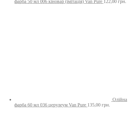
фарба 50 мл 006 кіновар (імітація) Van Pure
122,00
грн.
Олійна
фарба 60 мл 036 церулеум Van Pure
135,00
грн.