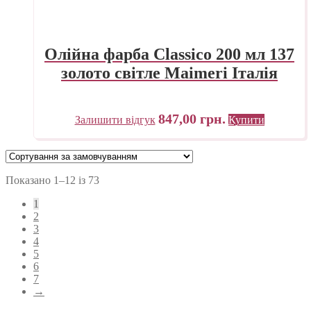
Олійна фарба Classico 200 мл 137
золото світле Maimeri Італія
847,00
грн.
Залишити відгук
Купити
Показано 1–12 із 73
1
2
3
4
5
6
7
→