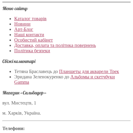
Меню сайту:
Каталог товарів
Новини
Арт-Блог
Наші контакти
Особистий кабінет
Доставка, оплата та політика повернень
Політика безпеки
Свіжі коментарі
Тетяна Браславець
до
Планшеты для акварели Трек
Эридана Зеленокуренко
до
Альбомы и скетчбуки
Gamma
Магазин «Сальвадор»
вул. Мистецтв, 1
м. Харків, Україна.
Телефони: