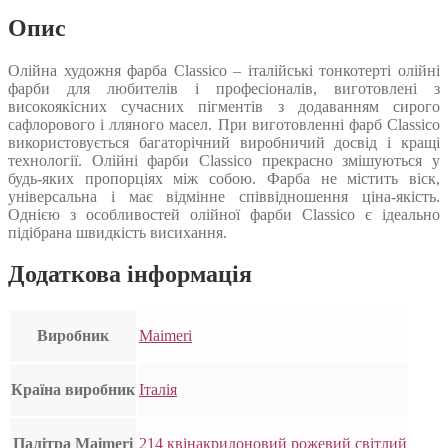
Опис
Олійна художня фарба Classico – італійські тонкотерті олійні
фарби для любителів і професіоналів, виготовлені з
високоякісних сучасних пігментів з додаванням сирого
сафлорового і лляного масел. При виготовленні фарб Classico
використовується багаторічний виробничий досвід і кращі
технології. Олійні фарби Classico прекрасно змішуються у
будь-яких пропорціях між собою. Фарба не містить віск,
універсальна і має відмінне співвідношення ціна-якість.
Однією з особливостей олійної фарби Classico є ідеально
підібрана швидкість висихання.
Додаткова інформація
Виробник
Maimeri
Країна виробник
Італія
Палітра Maimeri
214 квінакридоновий рожевий світлий