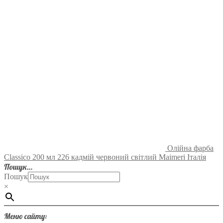
Олійна фарба
Classico 200 мл 226 кадмій червоний світлий Maimeri Італія
Пошук…
Пошук
×
Меню сайту: