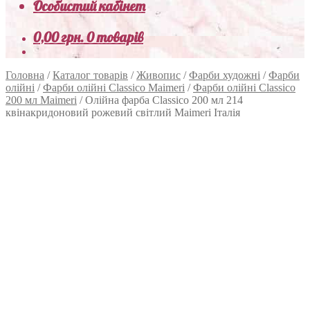
Особистий кабінет
0,00
грн.
0 товарів
Головна
/
Каталог товарів
/
Живопис
/
Фарби художні
/
Фарби
олійні
/
Фарби олійні Classico Maimeri
/
Фарби олійні Classico
200 мл Maimeri
/
Олійна фарба Classico 200 мл 214
квінакридоновий рожевий світлий Maimeri Італія