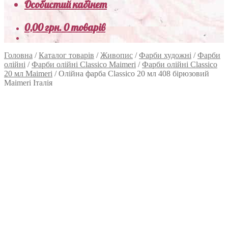
Особистий кабінет
0,00
грн.
0 товарів
Головна
/
Каталог товарів
/
Живопис
/
Фарби художні
/
Фарби
олійні
/
Фарби олійні Classico Maimeri
/
Фарби олійні Classico
20 мл Maimeri
/
Олійна фарба Classico 20 мл 408 бірюзовий
Maimeri Італія