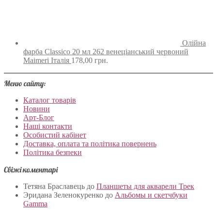
Олійна
фарба Classico 20 мл 262 венеціанський червоний
Maimeri Італія
178,00
грн.
Меню сайту:
Каталог товарів
Новини
Арт-Блог
Наші контакти
Особистий кабінет
Доставка, оплата та політика повернень
Політика безпеки
Свіжі коментарі
Тетяна Браславець
до
Планшеты для акварели Трек
Эридана Зеленокуренко
до
Альбомы и скетчбуки
Gamma