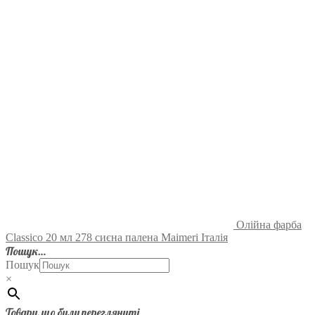
Олійна фарба
Classico 20 мл 278 сиєна палена Maimeri Італія
Пошук…
Пошук
×
Товари, що були переглянуті