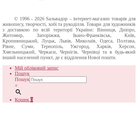
© 1996 - 2026 Sальвадор – інтернет-магазин товарів для
живопису, творчості, хобі та рукоділля. Товари для художників
з доставкою по всій території України: Вінниця, Дніпро,
Житомир, Запоріжжя, Івано-Франківськ, Київ,
Кропивницький, Луцьк, Львів, Миколаїв, Одеса, Полтава,
Рівне, Суми, Тернопіль, Ужгород, Харків, Херсон,
Хмельницький, Черкаси, Чернігів, Чернівці та в будь-який
інший населений пункт, де є відділення Нової пошти.
Мій обліковий запис
Пошук
Пошук
×
Кошик
0