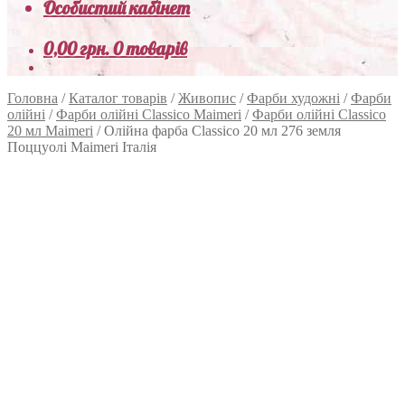
Особистий кабінет
0,00
грн.
0 товарів
Головна
/
Каталог товарів
/
Живопис
/
Фарби художні
/
Фарби
олійні
/
Фарби олійні Classico Maimeri
/
Фарби олійні Classico
20 мл Maimeri
/
Олійна фарба Classico 20 мл 276 земля
Поццуолі Maimeri Італія