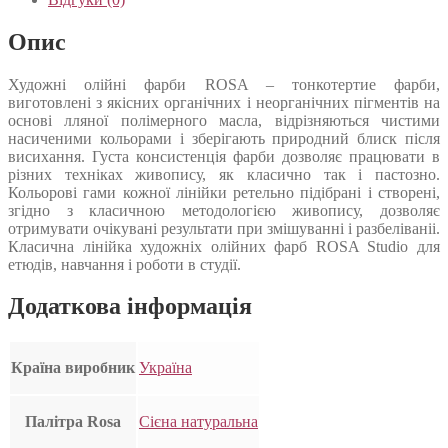
Опис
Художні олійні фарби ROSA – тонкотертие фарби,
виготовлені з якісних органічних і неорганічних пігментів на
основі лляної полімерного масла, відрізняються чистими
насиченими кольорами і зберігають природний блиск після
висихання. Густа консистенція фарби дозволяє працювати в
різних техніках живопису, як класично так і пастозно.
Кольорові гами кожної лінійки ретельно підібрані і створені,
згідно з класичною методологією живопису, дозволяє
отримувати очікувані результати при змішуванні і разбеліваніі.
Класична лінійка художніх олійних фарб ROSA Studio для
етюдів, навчання і роботи в студії.
Додаткова інформація
Країна виробник
Україна
Палітра Rosa
Сієна натуральна