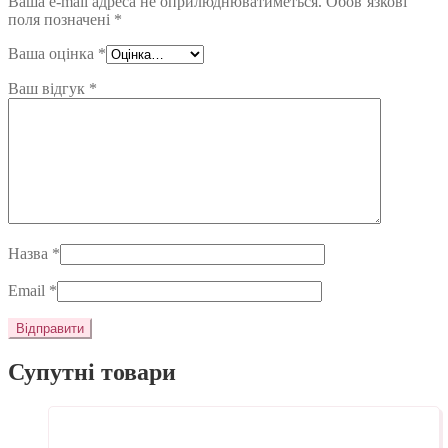
Ваша e-mail адреса не оприлюднюватиметься.
Обов’язкові
поля позначені
*
Ваша оцінка
*
Ваш відгук
*
Назва
*
Email
*
Супутні товари