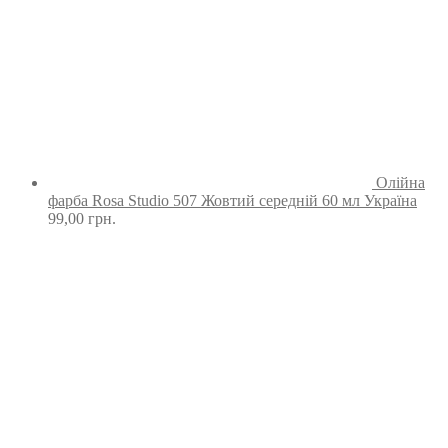
Олійна
фарба Rosa Studio 507 Жовтий середній 60 мл Україна
99,00
грн.