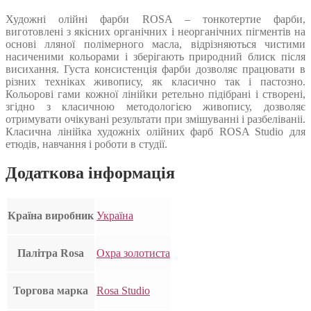
Художні олійні фарби ROSA – тонкотертие фарби,
виготовлені з якісних органічних і неорганічних пігментів на
основі лляної полімерного масла, відрізняються чистими
насиченими кольорами і зберігають природний блиск після
висихання. Густа консистенція фарби дозволяє працювати в
різних техніках живопису, як класично так і пастозно.
Кольорові гами кожної лінійки ретельно підібрані і створені,
згідно з класичною методологією живопису, дозволяє
отримувати очікувані результати при змішуванні і разбеліваніі.
Класична лінійка художніх олійних фарб ROSA Studio для
етюдів, навчання і роботи в студії.
Додаткова інформація
Країна виробник
Україна
Палітра Rosa
Охра золотиста
Торгова марка
Rosa Studio