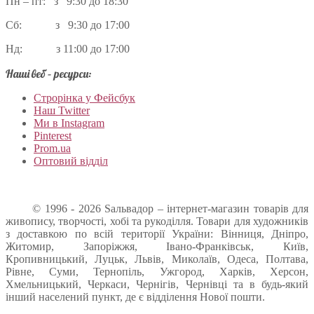
Пн – пт: з 9:30 до 18:30
Сб: з 9:30 до 17:00
Нд: з 11:00 до 17:00
Наші веб – ресурси:
Строрінка у Фейсбук
Наш Twitter
Ми в Instagram
Pinterest
Prom.ua
Оптовий відділ
© 1996 - 2026 Sальвадор – інтернет-магазин товарів для
живопису, творчості, хобі та рукоділля. Товари для художників
з доставкою по всій території України: Вінниця, Дніпро,
Житомир, Запоріжжя, Івано-Франківськ, Київ,
Кропивницький, Луцьк, Львів, Миколаїв, Одеса, Полтава,
Рівне, Суми, Тернопіль, Ужгород, Харків, Херсон,
Хмельницький, Черкаси, Чернігів, Чернівці та в будь-який
інший населений пункт, де є відділення Нової пошти.