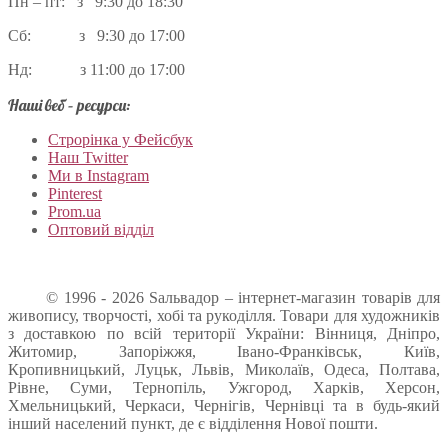
Пн – пт: з 9:30 до 18:30
Сб: з 9:30 до 17:00
Нд: з 11:00 до 17:00
Наші веб – ресурси:
Строрінка у Фейсбук
Наш Twitter
Ми в Instagram
Pinterest
Prom.ua
Оптовий відділ
© 1996 - 2026 Sальвадор – інтернет-магазин товарів для
живопису, творчості, хобі та рукоділля. Товари для художників
з доставкою по всій території України: Вінниця, Дніпро,
Житомир, Запоріжжя, Івано-Франківськ, Київ,
Кропивницький, Луцьк, Львів, Миколаїв, Одеса, Полтава,
Рівне, Суми, Тернопіль, Ужгород, Харків, Херсон,
Хмельницький, Черкаси, Чернігів, Чернівці та в будь-який
інший населений пункт, де є відділення Нової пошти.