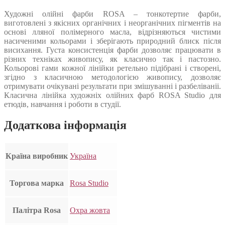
Художні олійні фарби ROSA – тонкотертие фарби,
виготовлені з якісних органічних і неорганічних пігментів на
основі лляної полімерного масла, відрізняються чистими
насиченими кольорами і зберігають природний блиск після
висихання. Густа консистенція фарби дозволяє працювати в
різних техніках живопису, як класично так і пастозно.
Кольорові гами кожної лінійки ретельно підібрані і створені,
згідно з класичною методологією живопису, дозволяє
отримувати очікувані результати при змішуванні і разбеліваніі.
Класична лінійка художніх олійних фарб ROSA Studio для
етюдів, навчання і роботи в студії.
Додаткова інформація
Країна виробник
Україна
Торгова марка
Rosa Studio
Палітра Rosa
Охра жовта