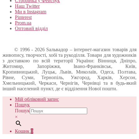
Строрінка у Фейсбук
Наш Twitter
Ми в Instagram
Pinterest
Prom.ua
Оптовий відділ
© 1996 - 2026 Sальвадор – інтернет-магазин товарів для
живопису, творчості, хобі та рукоділля. Товари для художників
з доставкою по всій території України: Вінниця, Дніпро,
Житомир, Запоріжжя, Івано-Франківськ, Київ,
Кропивницький, Луцьк, Львів, Миколаїв, Одеса, Полтава,
Рівне, Суми, Тернопіль, Ужгород, Харків, Херсон,
Хмельницький, Черкаси, Чернігів, Чернівці та в будь-який
інший населений пункт, де є відділення Нової пошти.
Мій обліковий запис
Пошук
Пошук
×
Кошик
0