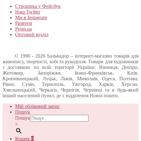
Строрінка у Фейсбук
Наш Twitter
Ми в Instagram
Pinterest
Prom.ua
Оптовий відділ
© 1996 - 2026 Sальвадор – інтернет-магазин товарів для
живопису, творчості, хобі та рукоділля. Товари для художників
з доставкою по всій території України: Вінниця, Дніпро,
Житомир, Запоріжжя, Івано-Франківськ, Київ,
Кропивницький, Луцьк, Львів, Миколаїв, Одеса, Полтава,
Рівне, Суми, Тернопіль, Ужгород, Харків, Херсон,
Хмельницький, Черкаси, Чернігів, Чернівці та в будь-який
інший населений пункт, де є відділення Нової пошти.
Мій обліковий запис
Пошук
Пошук
×
Кошик
0