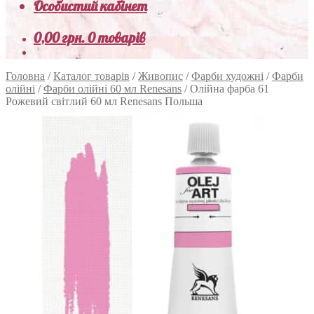
Особистий кабінет
0,00
грн.
0 товарів
Головна
/
Каталог товарів
/
Живопис
/
Фарби художні
/
Фарби
олійні
/
Фарби олійні 60 мл Renesans
/
Олійна фарба 61
Рожевий світлий 60 мл Renesans Польша