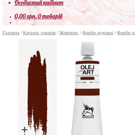
Особистий кабінет
0,00
грн.
0 товарів
Головна
/
Каталог товарів
/
Живопис
/
Фарби художні
/
Фарби о