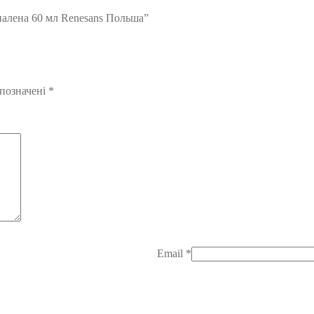
палена 60 мл Renesans Польша”
 позначені
*
Email
*