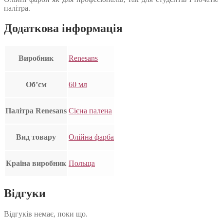
палітра.
Додаткова інформація
Виробник
Renesans
Об’єм
60 мл
Палітра Renesans
Сієна палена
Вид товару
Олійна фарба
Країна виробник
Польща
Відгуки
Відгуків немає, поки що.