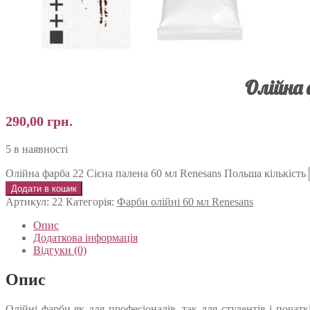
Олійна 
290,00
грн.
5 в наявності
Олійна фарба 22 Сієна палена 60 мл Renesans Польша кількість
Додати в кошик
Артикул:
22
Категорія:
Фарби олійні 60 мл Renesans
Опис
Додаткова інформація
Відгуки (0)
Опис
Олійні фарби як для професіоналів, так для студентів і почат