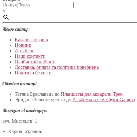
Пошук
×
Меню сайту:
Каталог товарів
Новини
Арт-Блог
Наші контакти
Особистий кабінет
Доставка, оплата та політика повернень
Політика безпеки
Свіжі коментарі
Тетяна Браславець
до
Планшеты для акварели Трек
Эридана Зеленокуренко
до
Альбомы и скетчбуки Gamma
Магазин «Сальвадор»
вул. Мистецтв, 1
м. Харків, Україна.