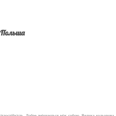
s Польша
світлостійкість. Добре змішуються між собою. Велика кольорова