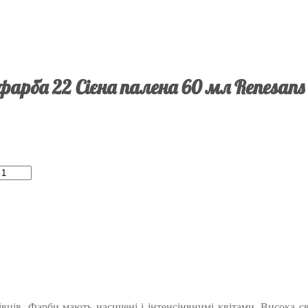
фарба 22 Сієна палена 60 мл Renesan
ківців. Фарби мають насичені і інтенсінвнимі квітами. Висока 