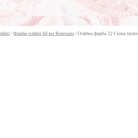
лійні
/
Фарби олійні 60 мл Renesans
/
Олійна фарба 22 Сієна пале