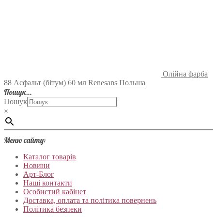
Олійна фарба
88 Асфальт (бітум) 60 мл Renesans Польша
Пошук…
Пошук
×
Меню сайту:
Каталог товарів
Новини
Арт-Блог
Наші контакти
Особистий кабінет
Доставка, оплата та політика повернень
Політика безпеки