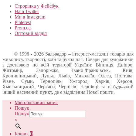
Строрінка у Фейсбук
Наш Twitter
Ми в Instagram
Pinterest
Prom.ua
Оптовий відділ
© 1996 - 2026 Sальвадор – інтернет-магазин товарів для
живопису, творчості, хобі та рукоділля. Товари для художників
з доставкою по всій території України: Вінниця, Дніпро,
Житомир, Запоріжжя, Івано-Франківськ, Київ,
Кропивницький, Луцьк, Львів, Миколаїв, Одеса, Полтава,
Рівне, Суми, Тернопіль, Ужгород, Харків, Херсон,
Хмельницький, Черкаси, Чернігів, Чернівці та в будь-який
інший населений пункт, де є відділення Нової пошти.
Мій обліковий запис
Пошук
Пошук
×
Кошик
0