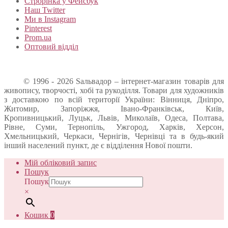
Строрінка у Фейсбук
Наш Twitter
Ми в Instagram
Pinterest
Prom.ua
Оптовий відділ
© 1996 - 2026 Sальвадор – інтернет-магазин товарів для
живопису, творчості, хобі та рукоділля. Товари для художників
з доставкою по всій території України: Вінниця, Дніпро,
Житомир, Запоріжжя, Івано-Франківськ, Київ,
Кропивницький, Луцьк, Львів, Миколаїв, Одеса, Полтава,
Рівне, Суми, Тернопіль, Ужгород, Харків, Херсон,
Хмельницький, Черкаси, Чернігів, Чернівці та в будь-який
інший населений пункт, де є відділення Нової пошти.
Мій обліковий запис
Пошук
Пошук
×
Кошик
0