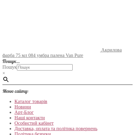
Акрилова
фарба 75 мл 084 умбра палена Van Pure
Пошук…
Пошук
×
Меню сайту:
Каталог товарів
Новини
Арт-Блог
Наші контакти
Особистий кабінет
Доставка, оплата та політика повернень
Політика безпеки