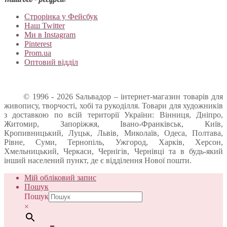
Строрінка у Фейсбук
Наш Twitter
Ми в Instagram
Pinterest
Prom.ua
Оптовий відділ
© 1996 - 2026 Sальвадор – інтернет-магазин товарів для
живопису, творчості, хобі та рукоділля. Товари для художників
з доставкою по всій території України: Вінниця, Дніпро,
Житомир, Запоріжжя, Івано-Франківськ, Київ,
Кропивницький, Луцьк, Львів, Миколаїв, Одеса, Полтава,
Рівне, Суми, Тернопіль, Ужгород, Харків, Херсон,
Хмельницький, Черкаси, Чернігів, Чернівці та в будь-який
інший населений пункт, де є відділення Нової пошти.
Мій обліковий запис
Пошук
Пошук
×