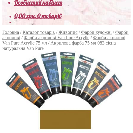
Особистий кабінет
0,00
грн.
0 товарів
Головна
/
Каталог товарів
/
Живопис
/
Фарби художні
/
Фарби
акрилові
/
Фарби акрилові Van Pure Acrylic
/
Фарби акрилові
Van Pure Acrylic 75 мл
/
Акрилова фарба 75 мл 083 сієна
натуральна Van Pure