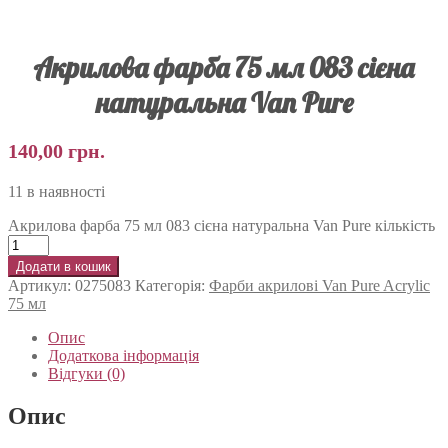
Акрилова фарба 75 мл 083 сієна
натуральна Van Pure
140,00
грн.
11 в наявності
Акрилова фарба 75 мл 083 сієна натуральна Van Pure кількість
Додати в кошик
Артикул:
0275083
Категорія:
Фарби акрилові Van Pure Acrylic
75 мл
Опис
Додаткова інформація
Відгуки (0)
Опис