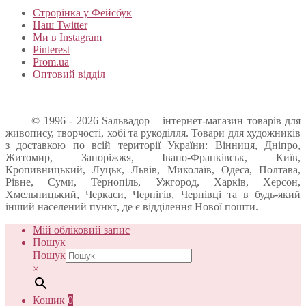
Строрінка у Фейсбук
Наш Twitter
Ми в Instagram
Pinterest
Prom.ua
Оптовий відділ
© 1996 - 2026 Sальвадор – інтернет-магазин товарів для
живопису, творчості, хобі та рукоділля. Товари для художників
з доставкою по всій території України: Вінниця, Дніпро,
Житомир, Запоріжжя, Івано-Франківськ, Київ,
Кропивницький, Луцьк, Львів, Миколаїв, Одеса, Полтава,
Рівне, Суми, Тернопіль, Ужгород, Харків, Херсон,
Хмельницький, Черкаси, Чернігів, Чернівці та в будь-який
інший населений пункт, де є відділення Нової пошти.
Мій обліковий запис
Пошук
Пошук
×
Кошик
0