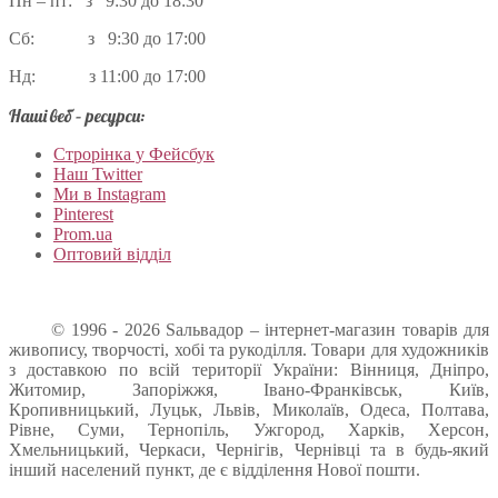
Пн – пт: з 9:30 до 18:30
Сб: з 9:30 до 17:00
Нд: з 11:00 до 17:00
Наші веб – ресурси:
Строрінка у Фейсбук
Наш Twitter
Ми в Instagram
Pinterest
Prom.ua
Оптовий відділ
© 1996 - 2026 Sальвадор – інтернет-магазин товарів для
живопису, творчості, хобі та рукоділля. Товари для художників
з доставкою по всій території України: Вінниця, Дніпро,
Житомир, Запоріжжя, Івано-Франківськ, Київ,
Кропивницький, Луцьк, Львів, Миколаїв, Одеса, Полтава,
Рівне, Суми, Тернопіль, Ужгород, Харків, Херсон,
Хмельницький, Черкаси, Чернігів, Чернівці та в будь-який
інший населений пункт, де є відділення Нової пошти.