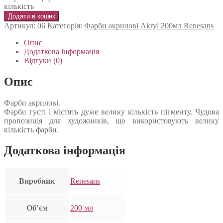
кількість
Додати в кошик
Артикул:
06
Категорія:
Фарби акрилові Akryl 200мл Renesans
Опис
Додаткова інформація
Відгуки (0)
Опис
Фарби акрилові.
Фарби густі і містять дуже велику кількість пігменту. Чудова
пропозиція для художників, що використовують велику
кількість фарби.
Додаткова інформація
Виробник
Renesans
Об’єм
200 мл