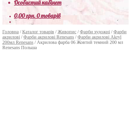
Особистий кабінет
0,00
грн.
0 товарів
Головна
/
Каталог товарів
/
Живопис
/
Фарби художні
/
Фарби
акрилові
/
Фарби акрилові Renesans
/
Фарби акрилові Akryl
200мл Renesans
/
Акрилова фарба 06 Жовтий темний 200 мл
Renesans Польша