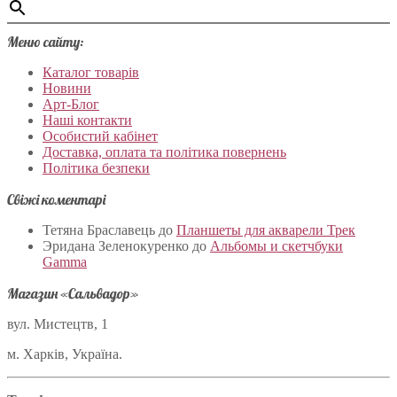
Меню сайту:
Каталог товарів
Новини
Арт-Блог
Наші контакти
Особистий кабінет
Доставка, оплата та політика повернень
Політика безпеки
Свіжі коментарі
Тетяна Браславець
до
Планшеты для акварели Трек
Эридана Зеленокуренко
до
Альбомы и скетчбуки
Gamma
Магазин «Сальвадор»
вул. Мистецтв, 1
м. Харків, Україна.