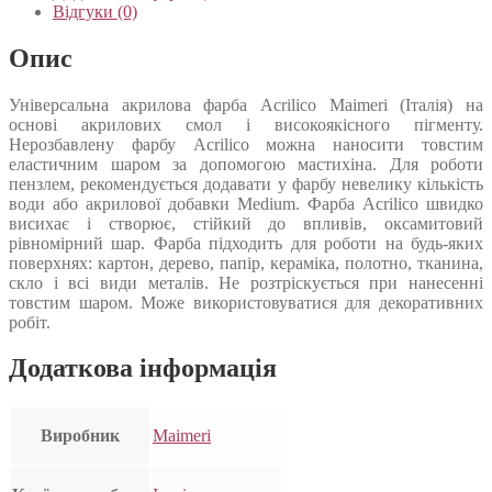
Відгуки (0)
Опис
Універсальна акрилова фарба Acrilico Maimeri (Італія) на
основі акрилових смол і високоякісного пігменту.
Нерозбавлену фарбу Acrilico можна наносити товстим
еластичним шаром за допомогою мастихіна. Для роботи
пензлем, рекомендується додавати у фарбу невелику кількість
води або акрилової добавки Medium. Фарба Acrilico швидко
висихає і створює, стійкий до впливів, оксамитовий
рівномірний шар. Фарба підходить для роботи на будь-яких
поверхнях: картон, дерево, папір, кераміка, полотно, тканина,
скло і всі види металів. Не розтріскується при нанесенні
товстим шаром. Може використовуватися для декоративних
робіт.
Додаткова інформація
Виробник
Maimeri