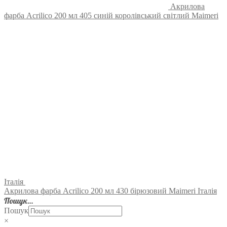
Акрилова
фарба Acrilico 200 мл 405 синій королівський світлий Maimeri
Італія
Акрилова фарба Acrilico 200 мл 430 бірюзовий Maimeri Італія
Пошук…
Пошук
×