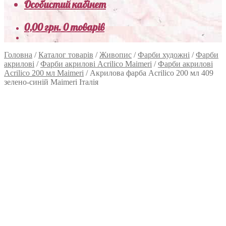
Особистий кабінет
0,00
грн.
0 товарів
Головна
/
Каталог товарів
/
Живопис
/
Фарби художні
/
Фарби
акрилові
/
Фарби акрилові Acrilico Maimeri
/
Фарби акрилові
Acrilico 200 мл Maimeri
/
Акрилова фарба Acrilico 200 мл 409
зелено-синій Maimeri Італія