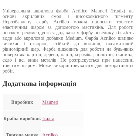
Універсальна акрилова фарба Acrilico Maimeri (Італія) на
основі акрилових смол і високоякісного пігменту.
Нерозбавлену фарбу Acrilico можна наносити товстим
еластичним шаром за допомогою мастихіна. Для роботи
пензлем, рекомендується додавати у фарбу невелику кількість
води або акрилової добавки Medium. Фарба Acrilico швидко
висихає і створює, стійкий до впливів, оксамитовий
рівномірний шар. Фарба підходить для роботи на будь-яких
поверхнях: картон, дерево, папір, кераміка, полотно, тканина,
скло і всі види металів. Не розтріскується при нанесенні
товстим шаром. Може використовуватися для декоративних
робіт.
Додаткова інформація
Виробник
Maimeri
Країна виробник
Італія
Торгова марка
Acrilico