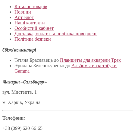
Каталог товарів
Новини
Арт-Блог
Наші контакти
Особистий кабінет
Доставка, оплата та політика повернень
Політика безпеки
Свіжі коментарі
Тетяна Браславець
до
Планшеты для акварели Трек
Эридана Зеленокуренко
до
Альбомы и скетчбуки
Gamma
Магазин «Сальвадор»
вул. Мистецтв, 1
м. Харків, Україна.
Телефони:
+38 (099) 620-66-65