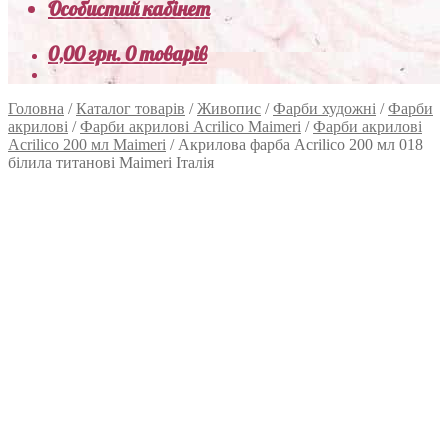
Особистий кабінет
0,00
грн.
0 товарів
Головна
/
Каталог товарів
/
Живопис
/
Фарби художні
/
Фарби
акрилові
/
Фарби акрилові Acrilico Maimeri
/
Фарби акрилові
Acrilico 200 мл Maimeri
/
Акрилова фарба Acrilico 200 мл 018
білила титанові Maimeri Італія