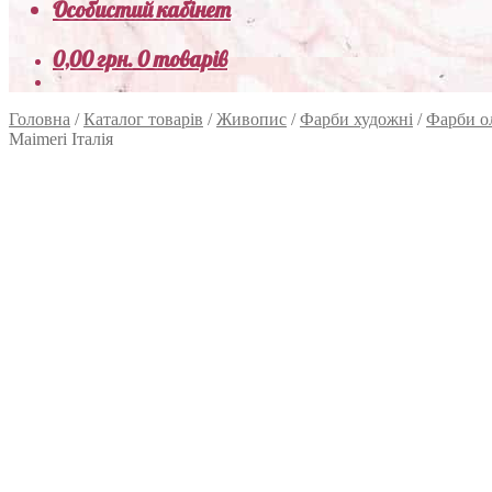
Особистий кабінет
0,00
грн.
0 товарів
Головна
/
Каталог товарів
/
Живопис
/
Фарби художні
/
Фарби о
Maimeri Італія