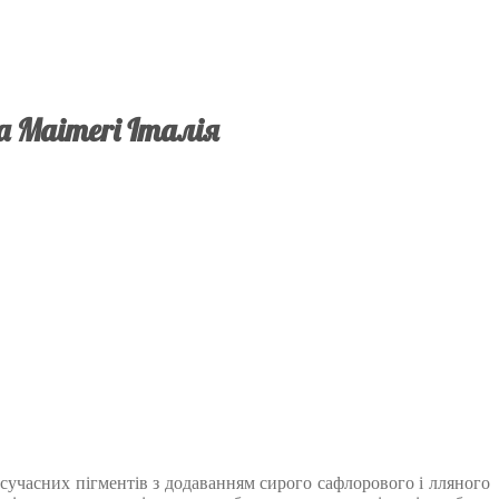
а Maimeri Італія
х сучасних пігментів з додаванням сирого сафлорового і лляного