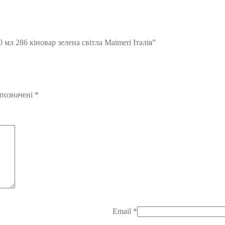
 мл 286 кіновар зелена світла Maimeri Італія”
 позначені
*
Email
*