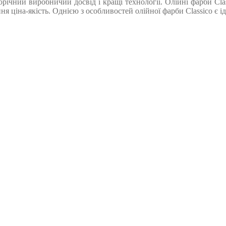
орічний виробничий досвід і кращі технології. Олійні фарби Cl
ння ціна-якість. Однією з особливостей олійної фарби Classico є 