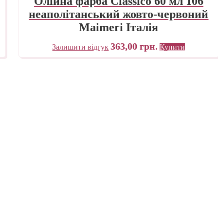
Олійна фарба Classico 60 мл 106
неаполітанський жовто-червоний
Maimeri Італія
363,00
грн.
Залишити відгук
Купити