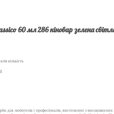
assico 60 мл 286 кіновар зелена світл
алія кількість
ri
фарби для любителів і професіоналів, виготовлені з високоякісни