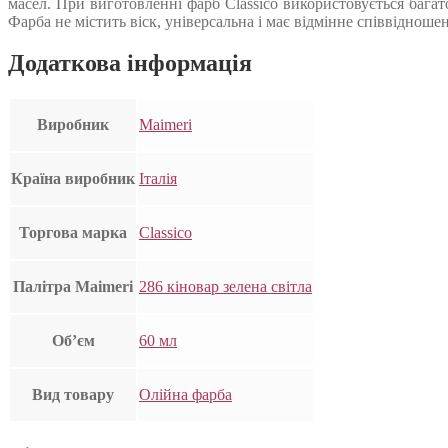
масел. При виготовленні фарб Classico використовується багат
Фарба не містить віск, універсальна і має відмінне співвідноше
Додаткова інформація
Виробник
Maimeri
Країна виробник
Італія
Торгова марка
Classico
Палітра Maimeri
286 кіновар зелена світла
Об’єм
60 мл
Вид товару
Олійна фарба