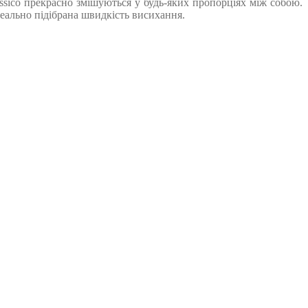
assico прекрасно змішуються у будь-яких пропорціях між собою.
ідеально підібрана швидкість висихання.