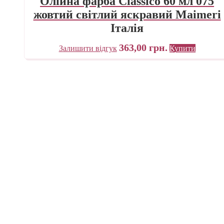
Олійна фарба Classico 60 мл 075
жовтий світлий яскравий Maimeri
Італія
363,00
грн.
Залишити відгук
Купити