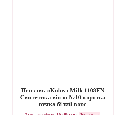
Пензлик «Kolos» Milk 1108FN
Синтетика віяло №10 коротка
ручка білий ворс
36,00
грн.
Залишити відгук
Докладніше