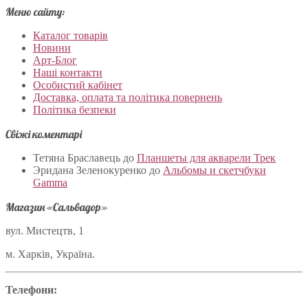
Меню сайту:
Каталог товарів
Новини
Арт-Блог
Наші контакти
Особистий кабінет
Доставка, оплата та політика повернень
Політика безпеки
Свіжі коментарі
Тетяна Браславець
до
Планшеты для акварели Трек
Эридана Зеленокуренко
до
Альбомы и скетчбуки
Gamma
Магазин «Сальвадор»
вул. Мистецтв, 1
м. Харків, Україна.
Телефони: