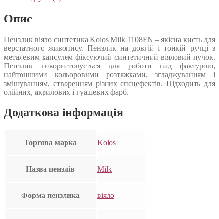
Опис
Пензлик віяло синтетика Kolos Milk 1108FN – якісна кисть для
верстатного живопису. Пензлик на довгій і тонкій ручці з
металевим капсулем фіксуючий синтетичний віяловий пучок.
Пензлик використовується для роботи над фактурою,
найтоншими кольоровими розтяжками, згладжуванням і
змішуванням, створенням різних спецефектів. Підходить для
олійних, акрилових і гуашевих фарб.
Додаткова інформація
Торгова марка
Kolos
Назва пензлів
Milk
Форма пензлика
віяло