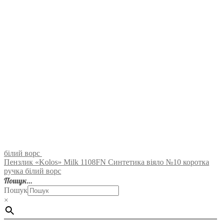
білий ворс
Пензлик «Kolos» Milk 1108FN Синтетика віяло №10 коротка
ручка білий ворс
Пошук…
Пошук
×