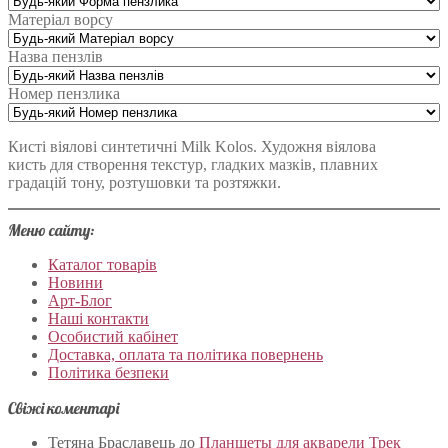
Матеріал ворсу
Назва пензлів
Номер пензлика
Кисті віялові синтетичні Milk Kolos. Художня віялова
кисть для створення текстур, гладких мазків, плавних
градацій тону, розтушовки та розтяжки.
Меню сайту:
Каталог товарів
Новини
Арт-Блог
Наші контакти
Особистий кабінет
Доставка, оплата та політика повернень
Політика безпеки
Свіжі коментарі
Тетяна Браславець
до
Планшеты для акварели Трек