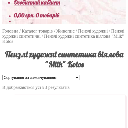
Особистий кабінет
0,00
грн.
0 товарів
Головна
/
Каталог товарів
/
Живопис
/
Пензлі художні
/
Пензлі
художні синтетичні
/
Пензлі художні синтетика віялова "Milk"
Kolos
Пензлі художні синтетика віялова
"Milk" Kolos
Відображаються усі з 3 результатів