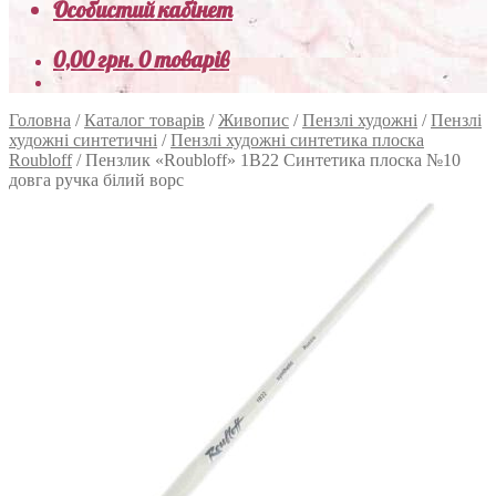
Особистий кабінет
0,00
грн.
0 товарів
Головна
/
Каталог товарів
/
Живопис
/
Пензлі художні
/
Пензлі
художні синтетичні
/
Пензлі художні синтетика плоска
Roubloff
/
Пензлик «Roubloff» 1В22 Синтетика плоска №10
довга ручка білий ворс