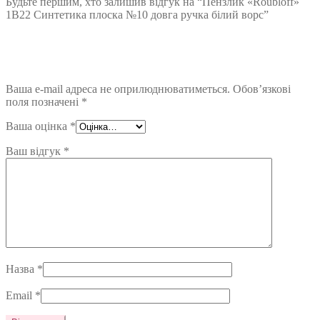
Будьте першим, хто залишив відгук на “Пензлик «Roubloff»
1В22 Синтетика плоска №10 довга ручка білий ворс”
Ваша e-mail адреса не оприлюднюватиметься.
Обов’язкові
поля позначені
*
Ваша оцінка
*
Ваш відгук
*
Назва
*
Email
*