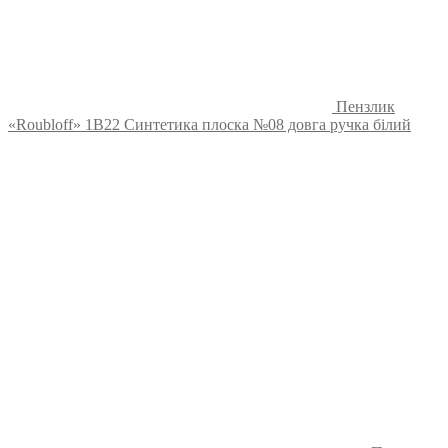
Пензлик
«Roubloff» 1В22 Синтетика плоска №08 довга ручка білий