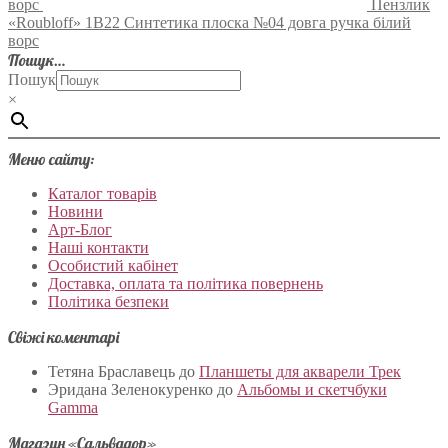
ворс
Пензлик
«Roubloff» 1В22 Синтетика плоска №04 довга ручка білий
ворс
Пошук…
Пошук
×
Меню сайту:
Каталог товарів
Новини
Арт-Блог
Наші контакти
Особистий кабінет
Доставка, оплата та політика повернень
Політика безпеки
Свіжі коментарі
Тетяна Браславець
до
Планшеты для акварели Трек
Эридана Зеленокуренко
до
Альбомы и скетчбуки
Gamma
Магазин «Сальвадор»