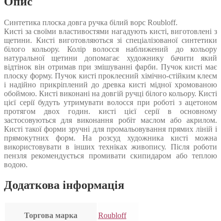
Опис
Синтетика плоска довга ручка білий ворс Roubloff.
Кисті за своїми властивостями нагадують кисті, виготовлені з
щетини. Кисті виготовляються зі спеціалізованої синтетики
білого кольору. Колір волосся наближений до кольору
натуральної щетини допомагає художнику бачити який
відтінок він отримав при змішуванні фарби. Пучок кисті має
плоску форму. Пучок кисті проклеєний хімічно-стійким клеєм
і надійно прикріплений до древка кисті мідної хромованою
обоймою. Кисті виконані на довгій ручці білого кольору. Кисті
цієї серії будуть утримувати волосся при роботі з ацетоном
протягом двох годин. кисті цієї серії в основному
застосовуються для виконання робіт маслом або акрилом.
Кисті такої форми зручні для промальовування прямих ліній і
прямокутних форм. На розсуд художника кисті можна
використовувати в інших техніках живопису. Після роботи
пензля рекомендується промивати скипидаром або теплою
водою.
Додаткова інформація
Торгова марка
Roubloff