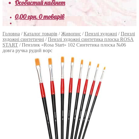
Особистий кабінет
0,00
грн.
0 товарів
Головна
/
Каталог товарів
/
Живопис
/
Пензлі художні
/
Пензлі
художні синтетичні
/
Пензлі художні синтетика плоска ROSA
START
/
Пензлик «Rosa Start» 102 Синтетика плоска №06
довга ручка рудий ворс