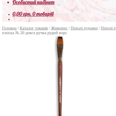
Особистий кабінет
0,00
грн.
0 товарів
Головна
/
Каталог товарів
/
Живопис
/
Пензлі художні
/
Пензлі х
плоска № 20 довга ручка рудий ворс