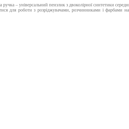
учка – універсальний пензлик з двоколірної синтетики середньо
ися для роботи з розріджувачами, розчинниками і фарбами на 