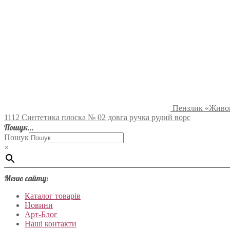
Пензлик «Живоп
1112 Синтетика плоска № 02 довга ручка рудий ворс
Пошук…
Пошук
×
Меню сайту:
Каталог товарів
Новини
Арт-Блог
Наші контакти