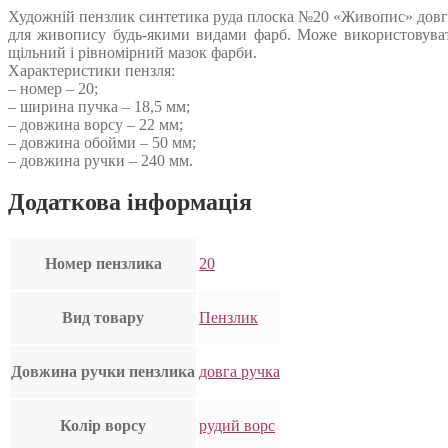
Художній пензлик синтетика руда плоска №20 «Живопис» довга р
для живопису будь-якими видами фарб. Може використовуват
щільний і рівномірний мазок фарби.
Характеристики пензля:
– номер – 20;
– ширина пучка – 18,5 мм;
– довжина ворсу – 22 мм;
– довжина обойми – 50 мм;
– довжина ручки – 240 мм.
Додаткова інформація
Номер пензлика
20
Вид товару
Пензлик
Довжина ручки пензлика
довга ручка
Колір ворсу
рудий ворс