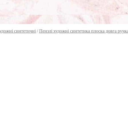
удожні синтетичні
/
Пензлі художні синтетика плоска довга руч