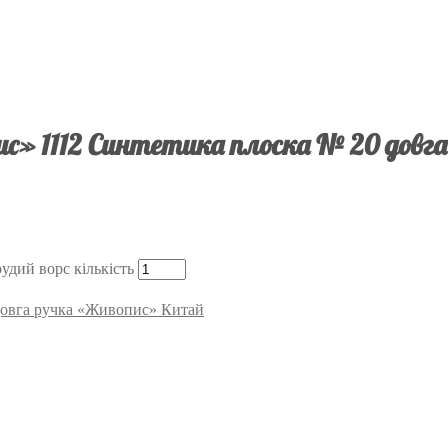
с» 1112 Синтетика плоска № 20 довга 
дий ворс кількість
 довга ручка «Живопис» Китай