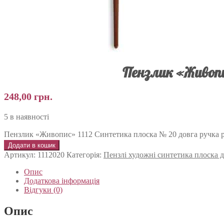
Пензлик «Живопи
248,00
грн.
5 в наявності
Пензлик «Живопис» 1112 Синтетика плоска № 20 довга ручка ру
Додати в кошик
Артикул:
1112020
Категорія:
Пензлі художні синтетика плоска
Опис
Додаткова інформація
Відгуки (0)
Опис