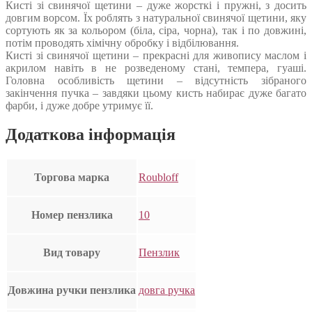
Кисті зі свинячої щетини – дуже жорсткі і пружні, з досить
довгим ворсом. Їх роблять з натуральної свинячої щетини, яку
сортують як за кольором (біла, сіра, чорна), так і по довжині,
потім проводять хімічну обробку і відбілювання.
Кисті зі свинячої щетини – прекрасні для живопису маслом і
акрилом навіть в не розведеному стані, темпера, гуаші.
Головна особливість щетини – відсутність зібраного
закінчення пучка – завдяки цьому кисть набирає дуже багато
фарби, і дуже добре утримує її.
Додаткова інформація
Торгова марка
Roubloff
Номер пензлика
10
Вид товару
Пензлик
Довжина ручки пензлика
довга ручка