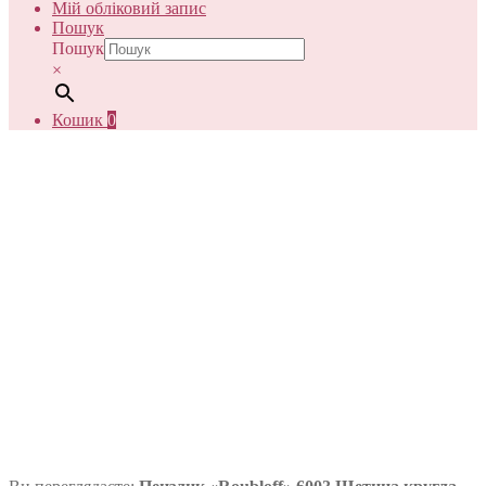
Мій обліковий запис
Пошук
Пошук
×
Кошик
0