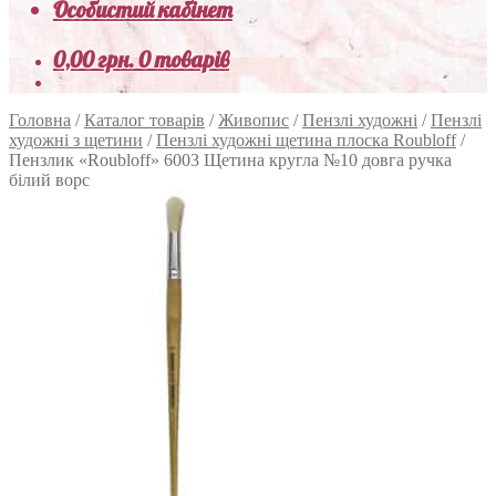
Особистий кабінет
0,00
грн.
0 товарів
Головна
/
Каталог товарів
/
Живопис
/
Пензлі художні
/
Пензлі
художні з щетини
/
Пензлі художні щетина плоска Roubloff
/
Пензлик «Roubloff» 6003 Щетина кругла №10 довга ручка
білий ворс