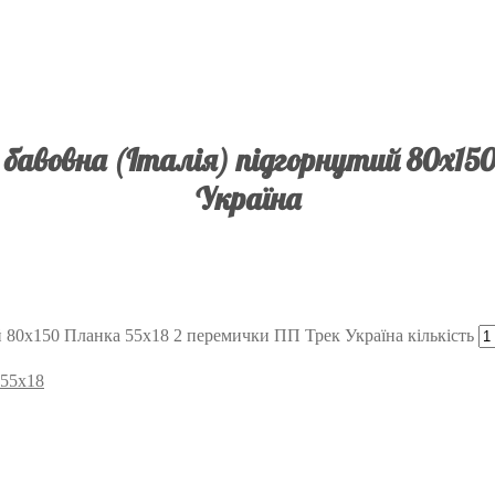
бавовна (Італія) підгорнутий 80х150
Україна
й 80х150 Планка 55х18 2 перемички ПП Трек Україна кількість
 55х18