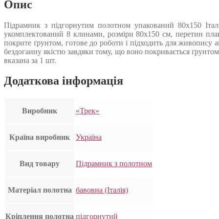
Опис
Підрамник з підгорнутим полотном упакований 80х150 Італі
укомплектований 8 клинами, розміри 80х150 см, перетин пла
покрите ґрунтом, готове до роботи і підходить для живопису а
бездоганну якістю завдяки тому, що воно покривається ґрунтом
вказана за 1 шт.
Додаткова інформація
Виробник
«Трек»
Країна виробник
Україна
Вид товару
Підрамник з полотном
Матеріал полотна
бавовна (Італія)
Кріплення полотна
підгорнутий