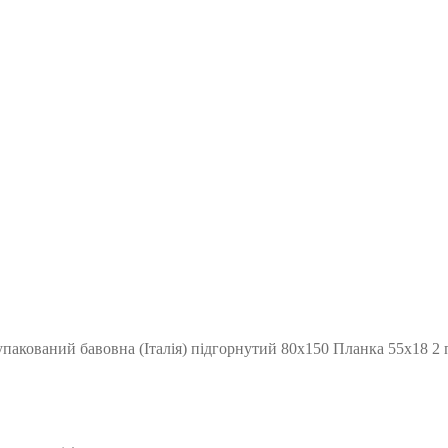
упакований бавовна (Італія) підгорнутий 80х150 Планка 55х18 2