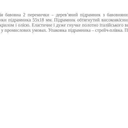
я бавовна 2 перемички – дерев’яний підрамник з бавовняним
нки підрамника 55х18 мм. Підрамник обтягнутий високоякісним 
крилом і олією. Еластичне і дуже гнучке полотно італійського 
 у промислових умовах. Упаковка підрамника – стрейч-плівка. Пр