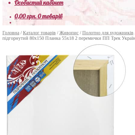
Особистий кабінет
0,00
грн.
0 товарів
Головна
/
Каталог товарів
/
Живопис
/
Полотно для художників
підгорнутий 80х150 Планка 55х18 2 перемички ПП Трек Украї