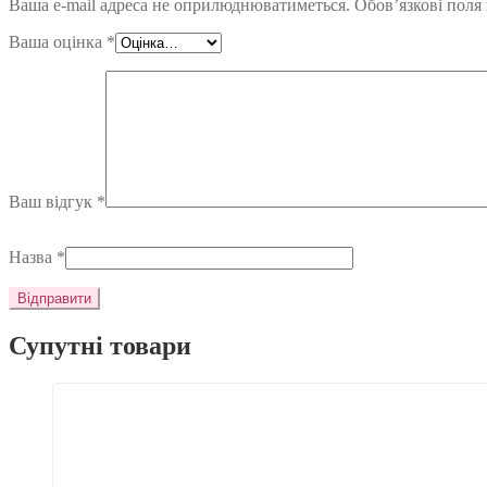
Ваша e-mail адреса не оприлюднюватиметься.
Обов’язкові поля
Ваша оцінка
*
Ваш відгук
*
Назва
*
Супутні товари