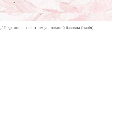
8
/
Підрамник з полотном упакований бавовна (Італія)