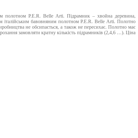
 полотном P.E.R. Belle Arti. Підрамник – хвойна деревина,
італійським бавовняним полотном P.E.R. Belle Arti. Полотно
виробництва не обсипається, а також не пересихає. Полотно має
охання замовляти кратну кількість підрамників (2,4,6 …). Ціна