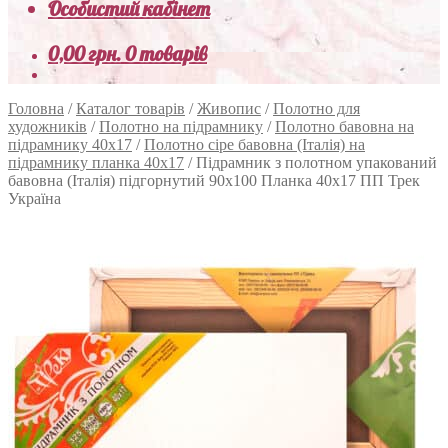
Особистий кабінет
0,00
грн.
0 товарів
Головна
/
Каталог товарів
/
Живопис
/
Полотно для
художників
/
Полотно на підрамнику
/
Полотно бавовна на
підрамнику 40х17
/
Полотно сіре бавовна (Італія) на
підрамнику планка 40х17
/
Підрамник з полотном упакований
бавовна (Італія) підгорнутий 90х100 Планка 40х17 ПП Трек
Україна