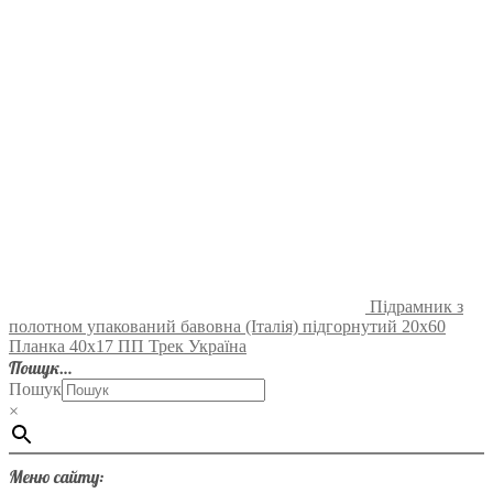
Підрамник з
полотном упакований бавовна (Італія) підгорнутий 20х60
Планка 40х17 ПП Трек Україна
Пошук…
Пошук
×
Меню сайту: