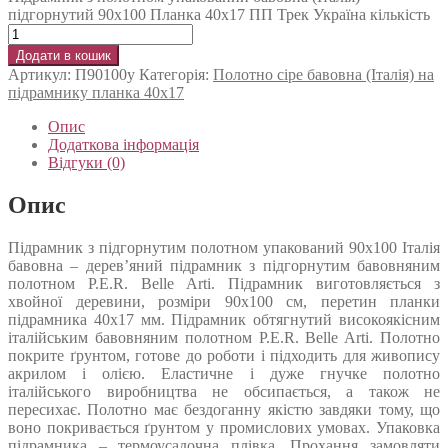
підгорнутий 90х100 Планка 40х17 ПП Трек Україна кількість
Додати в кошик
Артикул:
П90100у
Категорія:
Полотно сіре бавовна (Італія) на
підрамнику планка 40х17
Опис
Додаткова інформація
Відгуки (0)
Опис
Підрамник з підгорнутим полотном упакований 90х100 Італія
бавовна – дерев’яний підрамник з підгорнутим бавовняним
полотном P.E.R. Belle Arti. Підрамник виготовляється з
хвойної деревини, розміри 90х100 см, перетин планки
підрамника 40х17 мм. Підрамник обтягнутий високоякісним
італійським бавовняним полотном P.E.R. Belle Arti. Полотно
покрите ґрунтом, готове до роботи і підходить для живопису
акрилом і олією. Еластичне і дуже гнучке полотно
італійського виробництва не обсипається, а також не
пересихає. Полотно має бездоганну якістю завдяки тому, що
воно покривається ґрунтом у промислових умовах. Упаковка
підрамника – термоусадочна плівка. Прохання замовляти