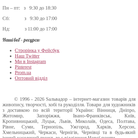
Пн – пт: з 9:30 до 18:30
Сб: з 9:30 до 17:00
Нд: з 11:00 до 17:00
Наші веб – ресурси:
Строрінка у Фейсбук
Наш Twitter
Ми в Instagram
Pinterest
Prom.ua
Оптовий відділ
© 1996 - 2026 Sальвадор – інтернет-магазин товарів для
живопису, творчості, хобі та рукоділля. Товари для художників
з доставкою по всій території України: Вінниця, Дніпро,
Житомир, Запоріжжя, Івано-Франківськ, Київ,
Кропивницький, Луцьк, Львів, Миколаїв, Одеса, Полтава,
Рівне, Суми, Тернопіль, Ужгород, Харків, Херсон,
Хмельницький, Черкаси, Чернігів, Чернівці та в будь-який
інший населений пункт, де є відділення Нової пошти.