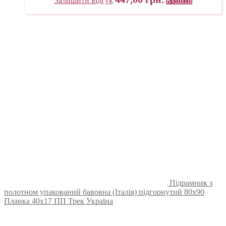
Залишити відгук
Купити
Підрамник з
полотном упакований бавовна (Італія) підгорнутий 80х90
Планка 40х17 ПП Трек Україна