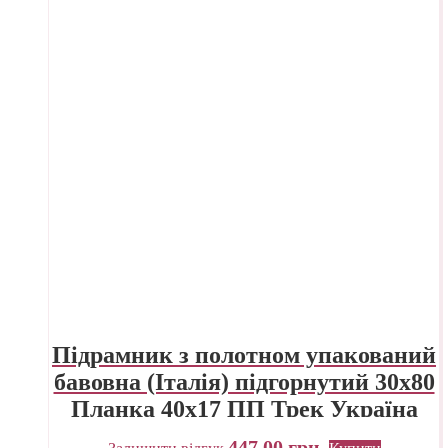
Підрамник з полотном упакований
бавовна (Італія) підгорнутий 30х80
Планка 40х17 ПП Трек Україна
447,00
грн.