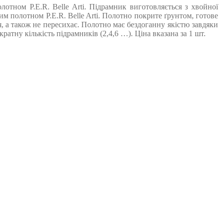
тном P.E.R. Belle Arti. Підрамник виготовляється з хвойної
 полотном P.E.R. Belle Arti. Полотно покрите ґрунтом, готове
, а також не пересихає. Полотно має бездоганну якістю завдяки
тну кількість підрамників (2,4,6 …). Ціна вказана за 1 шт.