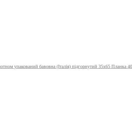
отном упакований бавовна (Італія) підгорнутий 35х65 Планка 4