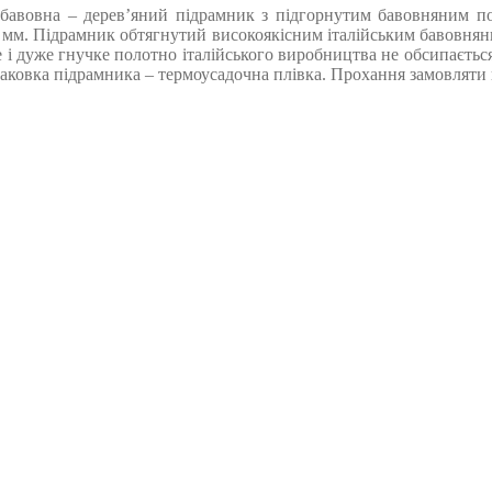
бавовна – дерев’яний підрамник з підгорнутим бавовняним поло
 мм. Підрамник обтягнутий високоякісним італійським бавовняним
е і дуже гнучке полотно італійського виробництва не обсипається
овка підрамника – термоусадочна плівка. Прохання замовляти кра