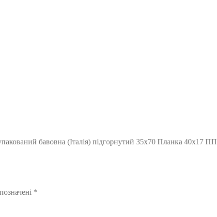
упакований бавовна (Італія) підгорнутий 35х70 Планка 40х17 ПП
 позначені
*