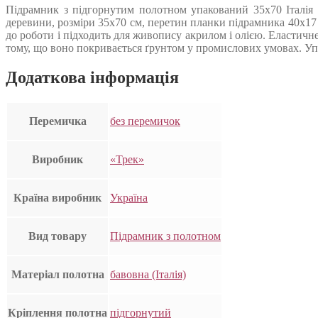
Підрамник з підгорнутим полотном упакований 35х70 Італія 
деревини, розміри 35х70 см, перетин планки підрамника 40х17
до роботи і підходить для живопису акрилом і олією. Еластичн
тому, що воно покривається ґрунтом у промислових умовах. Упак
Додаткова інформація
Перемичка
без перемичок
Виробник
«Трек»
Країна виробник
Україна
Вид товару
Підрамник з полотном
Матеріал полотна
бавовна (Італія)
Кріплення полотна
підгорнутий