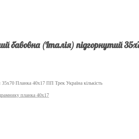
й бавовна (Італія) підгорнутий 35х
 35х70 Планка 40х17 ПП Трек Україна кількість
підрамнику планка 40х17