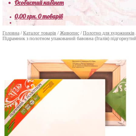
Особистий кабінет
0,00
грн.
0 товарів
Головна
/
Каталог товарів
/
Живопис
/
Полотно для художників
Підрамник з полотном упакований бавовна (Італія) підгорнути