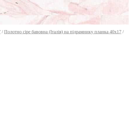
7
/
Полотно сіре бавовна (Італія) на підрамнику планка 40х17
/