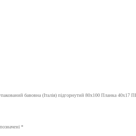
упакований бавовна (Італія) підгорнутий 80х100 Планка 40х17 П
 позначені
*