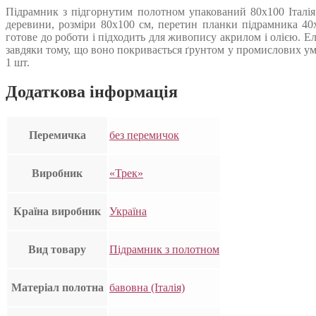
Підрамник з підгорнутим полотном упакований 80х100 Італія 
деревини, розміри 80х100 см, перетин планки підрамника 40
готове до роботи і підходить для живопису акрилом і олією. Е
завдяки тому, що воно покривається ґрунтом у промислових умо
1 шт.
Додаткова інформація
Перемичка
без перемичок
Виробник
«Трек»
Країна виробник
Україна
Вид товару
Підрамник з полотном
Матеріал полотна
бавовна (Італія)