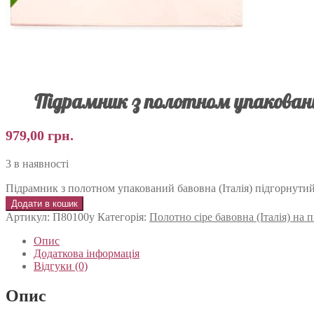
Підрамник з полотном упаковани
979,00
грн.
3 в наявності
Підрамник з полотном упакований бавовна (Італія) підгорнути
Додати в кошик
Артикул:
П80100у
Категорія:
Полотно сіре бавовна (Італія) на
Опис
Додаткова інформація
Відгуки (0)
Опис