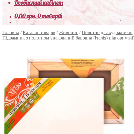
Особистий кабінет
0,00
грн.
0 товарів
Головна
/
Каталог товарів
/
Живопис
/
Полотно для художників
Підрамник з полотном упакований бавовна (Італія) підгорнути