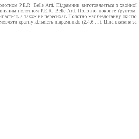
отном P.E.R. Belle Arti. Підрамник виготовляється з хвойної
няним полотном P.E.R. Belle Arti. Полотно покрите ґрунтом,
ипається, а також не пересихає. Полотно має бездоганну якістю
вляти кратну кількість підрамників (2,4,6 …). Ціна вказана за