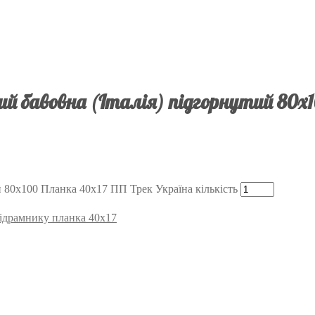
й бавовна (Італія) підгорнутий 80х1
й 80х100 Планка 40х17 ПП Трек Україна кількість
 підрамнику планка 40х17