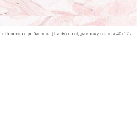
7
/
Полотно сіре бавовна (Італія) на підрамнику планка 40х17
/