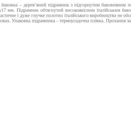
бавовна – дерев’яний підрамник з підгорнутим бавовняним пол
х17 мм. Підрамник обтягнутий високоякісним італійським бавов
ластичне і дуже гнучке полотно італійського виробництва не обс
вах. Упаковка підрамника – термоусадочна плівка. Прохання замо