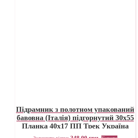
Підрамник з полотном упакований
бавовна (Італія) підгорнутий 30х55
Планка 40х17 ПП Трек Україна
348,00
грн.