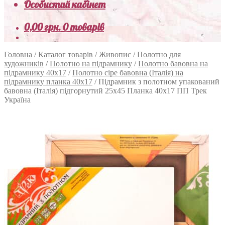
Особистий кабінет
0,00
грн.
0 товарів
Головна
/
Каталог товарів
/
Живопис
/
Полотно для
художників
/
Полотно на підрамнику
/
Полотно бавовна на
підрамнику 40х17
/
Полотно сіре бавовна (Італія) на
підрамнику планка 40х17
/
Підрамник з полотном упакований
бавовна (Італія) підгорнутий 25х45 Планка 40х17 ПП Трек
Україна