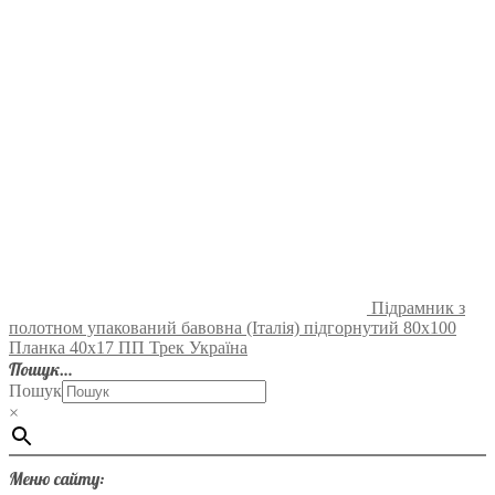
Підрамник з
полотном упакований бавовна (Італія) підгорнутий 80х100
Планка 40х17 ПП Трек Україна
Пошук…
Пошук
×
Меню сайту: