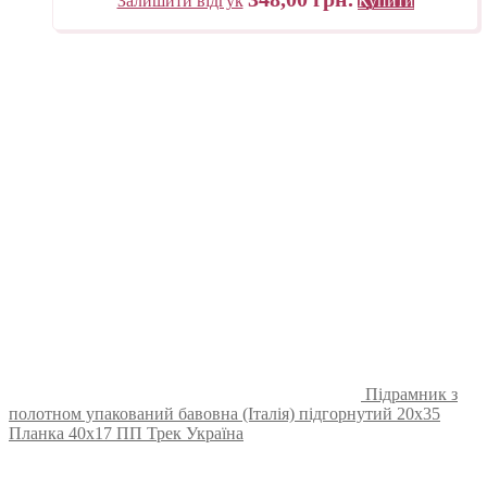
Залишити відгук
Купити
Підрамник з
полотном упакований бавовна (Італія) підгорнутий 20х35
Планка 40х17 ПП Трек Україна