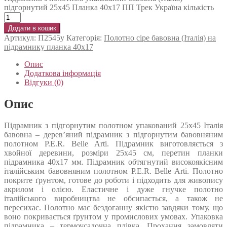
підгорнутий 25х45 Планка 40х17 ПП Трек Україна кількість
Додати в кошик
Артикул:
П2545у
Категорія:
Полотно сіре бавовна (Італія) на
підрамнику планка 40х17
Опис
Додаткова інформація
Відгуки (0)
Опис
Підрамник з підгорнутим полотном упакований 25х45 Італія
бавовна – дерев’яний підрамник з підгорнутим бавовняним
полотном P.E.R. Belle Arti. Підрамник виготовляється з
хвойної деревини, розміри 25х45 см, перетин планки
підрамника 40х17 мм. Підрамник обтягнутий високоякісним
італійським бавовняним полотном P.E.R. Belle Arti. Полотно
покрите ґрунтом, готове до роботи і підходить для живопису
акрилом і олією. Еластичне і дуже гнучке полотно
італійського виробництва не обсипається, а також не
пересихає. Полотно має бездоганну якістю завдяки тому, що
воно покривається ґрунтом у промислових умовах. Упаковка
підрамника – термоусадочна плівка. Прохання замовляти