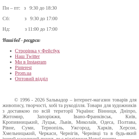
Пн – пт: з 9:30 до 18:30
Сб: з 9:30 до 17:00
Нд: з 11:00 до 17:00
Наші веб – ресурси:
Строрінка у Фейсбук
Наш Twitter
Ми в Instagram
Pinterest
Prom.ua
Оптовий відділ
© 1996 - 2026 Sальвадор – інтернет-магазин товарів для
живопису, творчості, хобі та рукоділля. Товари для художників
з доставкою по всій території України: Вінниця, Дніпро,
Житомир, Запоріжжя, Івано-Франківськ, Київ,
Кропивницький, Луцьк, Львів, Миколаїв, Одеса, Полтава,
Рівне, Суми, Тернопіль, Ужгород, Харків, Херсон,
Хмельницький, Черкаси, Чернігів, Чернівці та в будь-який
інший населений пункт, де є відділення Нової пошти.