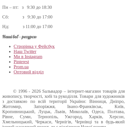
Пн – пт: з 9:30 до 18:30
Сб: з 9:30 до 17:00
Нд: з 11:00 до 17:00
Наші веб – ресурси:
Строрінка у Фейсбук
Наш Twitter
Ми в Instagram
Pinterest
Prom.ua
Оптовий відділ
© 1996 - 2026 Sальвадор – інтернет-магазин товарів для
живопису, творчості, хобі та рукоділля. Товари для художників
з доставкою по всій території України: Вінниця, Дніпро,
Житомир, Запоріжжя, Івано-Франківськ, Київ,
Кропивницький, Луцьк, Львів, Миколаїв, Одеса, Полтава,
Рівне, Суми, Тернопіль, Ужгород, Харків, Херсон,
Хмельницький, Черкаси, Чернігів, Чернівці та в будь-який
інший населений пункт, де є відділення Нової пошти.