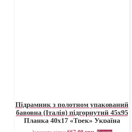
Підрамник з полотном упакований
бавовна (Італія) підгорнутий 45х95
Планка 40х17 «Трек» Україна
667,00
грн.