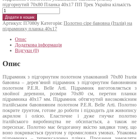
підгорнутий 70х80 Планка 40х17 ПП Трек Україна кількість
Додати в кошик
Артикул:
П7080у
Категорія:
Полотно сіре бавовна (Італія) на
підрамнику планка 40х17
Опис
Додаткова інформація
Відгуки (0)
Опис
Підрамник з підгорнутим полотном упакований 70х80 Італія
бавовна – дерев’яний підрамник з підгорнутим бавовняним
полотном P.E.R. Belle Arti. Підрамник виготовляється з
хвойної деревини, розміри 70х80 см, перетин планки
підрамника 40х17 мм. Підрамник обтягнутий високоякісним
італійським бавовняним полотном P.E.R. Belle Arti. Полотно
покрите ґрунтом, готове до роботи і підходить для живопису
акрилом і олією. Еластичне і дуже гнучке полотно
італійського виробництва не обсипається, а також не
пересихає. Полотно має бездоганну якістю завдяки тому, що
воно покривається ґрунтом у промислових умовах. Упаковка
підрамника – термоусадочна плівка. Прохання замовляти