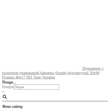
Підрамник з
полотном упакований бавовна (Італія) підгорнутий 50х90
Планка 40х17 ПП Трек Україна
Пошук…
Пошук
×
Меню сайту: