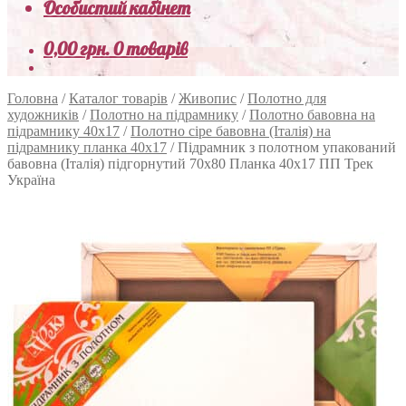
Особистий кабінет
0,00
грн.
0 товарів
Головна
/
Каталог товарів
/
Живопис
/
Полотно для
художників
/
Полотно на підрамнику
/
Полотно бавовна на
підрамнику 40х17
/
Полотно сіре бавовна (Італія) на
підрамнику планка 40х17
/
Підрамник з полотном упакований
бавовна (Італія) підгорнутий 70х80 Планка 40х17 ПП Трек
Україна