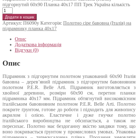
підгорнутий 60х90 Планка 40х17 ПП Трек Україна кількість
Додати в кошик
Артикул:
П6090у
Категорія:
Полотно сіре бавовна (Італія) на
підрамнику планка 40х17
Опис
Додаткова інформація
Відгуки (0)
Опис
Підрамник з підгорнутим полотном упакований 60х90 Італія
бавовна – дерев’яний підрамник з підгорнутим бавовняним
полотном P.E.R. Belle Arti. Підрамник виготовляється з
хвойної деревини, розміри 60х90 см, перетин планки
підрамника 40х17 мм. Підрамник обтягнутий високоякісним
італійським бавовняним полотном P.E.R. Belle Arti. Полотно
покрите ґрунтом, готове до роботи і підходить для живопису
акрилом і олією. Еластичне і дуже гнучке полотно
італійського виробництва не обсипається, а також не
пересихає. Полотно має бездоганну якістю завдяки тому, що
воно покривається ґрунтом у промислових умовах. Упаковка
підрамника – термоусадочна плівка. Прохання замовляти