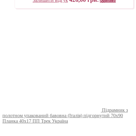
Залишити відгук
Купити
Підрамник з
полотном упакований бавовна (Італія) підгорнутий 70х90
Планка 40х17 ПП Трек Україна