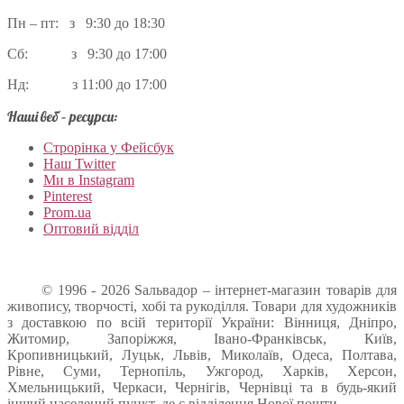
Пн – пт: з 9:30 до 18:30
Сб: з 9:30 до 17:00
Нд: з 11:00 до 17:00
Наші веб – ресурси:
Строрінка у Фейсбук
Наш Twitter
Ми в Instagram
Pinterest
Prom.ua
Оптовий відділ
© 1996 - 2026 Sальвадор – інтернет-магазин товарів для
живопису, творчості, хобі та рукоділля. Товари для художників
з доставкою по всій території України: Вінниця, Дніпро,
Житомир, Запоріжжя, Івано-Франківськ, Київ,
Кропивницький, Луцьк, Львів, Миколаїв, Одеса, Полтава,
Рівне, Суми, Тернопіль, Ужгород, Харків, Херсон,
Хмельницький, Черкаси, Чернігів, Чернівці та в будь-який
інший населений пункт, де є відділення Нової пошти.