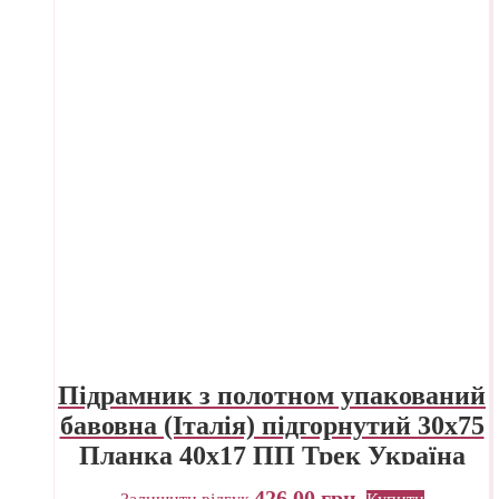
Підрамник з полотном упакований
бавовна (Італія) підгорнутий 30х75
Планка 40х17 ПП Трек Україна
426,00
грн.