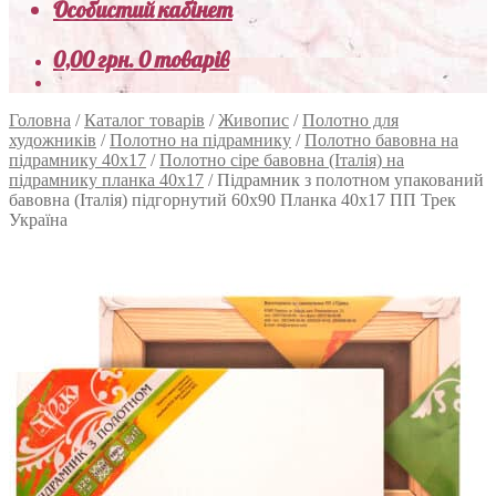
Особистий кабінет
0,00
грн.
0 товарів
Головна
/
Каталог товарів
/
Живопис
/
Полотно для
художників
/
Полотно на підрамнику
/
Полотно бавовна на
підрамнику 40х17
/
Полотно сіре бавовна (Італія) на
підрамнику планка 40х17
/
Підрамник з полотном упакований
бавовна (Італія) підгорнутий 60х90 Планка 40х17 ПП Трек
Україна