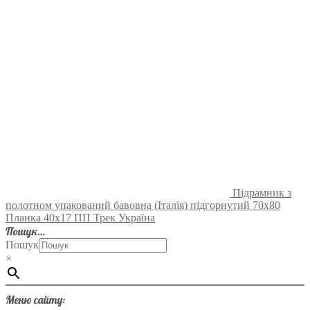
Підрамник з
полотном упакований бавовна (Італія) підгорнутий 70х80
Планка 40х17 ПП Трек Україна
Пошук…
Пошук
×
Меню сайту: