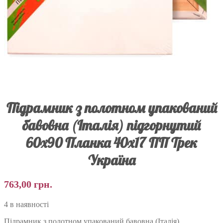
Підрамник з полотном упакований
бавовна (Італія) підгорнутий
60х90 Планка 40х17 ПП Трек
Україна
763,00
грн.
4 в наявності
Підрамник з полотном упакований бавовна (Італія)