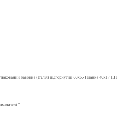
упакований бавовна (Італія) підгорнутий 60х65 Планка 40х17 ПП
 позначені
*