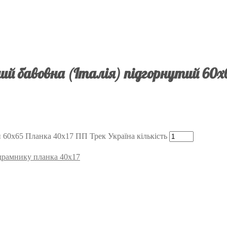
й бавовна (Італія) підгорнутий 60х
 60х65 Планка 40х17 ПП Трек Україна кількість
підрамнику планка 40х17