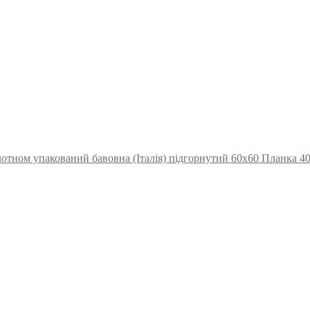
отном упакований бавовна (Італія) підгорнутий 60х60 Планка 4