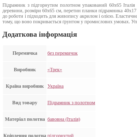
Підрамник з підгорнутим полотном упакований 60х65 Італія 
деревини, розміри 60х65 см, перетин планки підрамника 40х17
до роботи і підходить для живопису акрилом і олією. Еластичн
тому, що воно покривається ґрунтом у промислових умовах. Упак
Додаткова інформація
Перемичка
без перемичок
Виробник
«Трек»
Країна виробник
Україна
Вид товару
Підрамник з полотном
Матеріал полотна
бавовна (Італія)
Кріплення полотна
підгорнутий