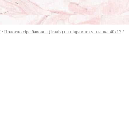
7
/
Полотно сіре бавовна (Італія) на підрамнику планка 40х17
/