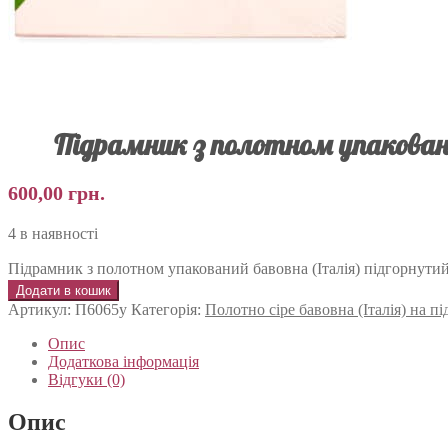
Підрамник з полотном упаковани
600,00
грн.
4 в наявності
Підрамник з полотном упакований бавовна (Італія) підгорнутий
Додати в кошик
Артикул:
П6065у
Категорія:
Полотно сіре бавовна (Італія) на 
Опис
Додаткова інформація
Відгуки (0)
Опис