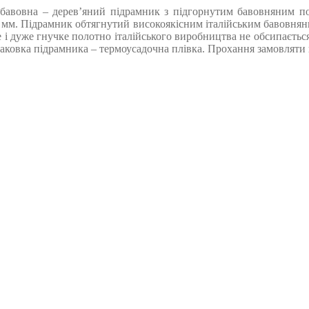
бавовна – дерев’яний підрамник з підгорнутим бавовняним поло
 мм. Підрамник обтягнутий високоякісним італійським бавовняним
е і дуже гнучке полотно італійського виробництва не обсипається
овка підрамника – термоусадочна плівка. Прохання замовляти кра