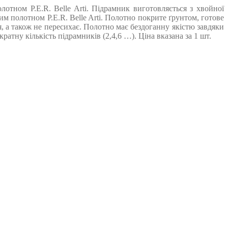
тном P.E.R. Belle Arti. Підрамник виготовляється з хвойної
 полотном P.E.R. Belle Arti. Полотно покрите ґрунтом, готове
, а також не пересихає. Полотно має бездоганну якістю завдяки
тну кількість підрамників (2,4,6 …). Ціна вказана за 1 шт.