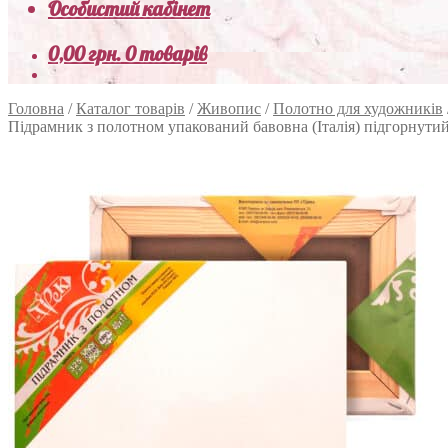
Особистий кабінет
0,00
грн.
0 товарів
Головна
/
Каталог товарів
/
Живопис
/
Полотно для художників
Підрамник з полотном упакований бавовна (Італія) підгорнути