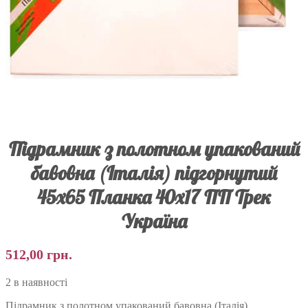
Підрамник з полотном упакований
бавовна (Італія) підгорнутий
45х65 Планка 40х17 ПП Трек
Україна
512,00
грн.
2 в наявності
Підрамник з полотном упакований бавовна (Італія)