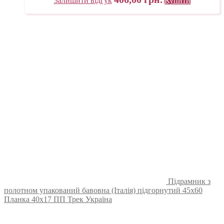
Залишити відгук
Купити
Підрамник з
полотном упакований бавовна (Італія) підгорнутий 45х60
Планка 40х17 ПП Трек Україна