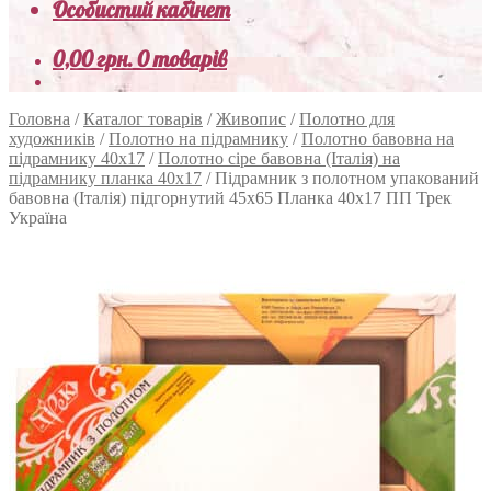
Особистий кабінет
0,00
грн.
0 товарів
Головна
/
Каталог товарів
/
Живопис
/
Полотно для
художників
/
Полотно на підрамнику
/
Полотно бавовна на
підрамнику 40х17
/
Полотно сіре бавовна (Італія) на
підрамнику планка 40х17
/
Підрамник з полотном упакований
бавовна (Італія) підгорнутий 45х65 Планка 40х17 ПП Трек
Україна