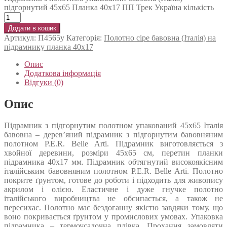
підгорнутий 45х65 Планка 40х17 ПП Трек Україна кількість
Додати в кошик
Артикул:
П4565у
Категорія:
Полотно сіре бавовна (Італія) на
підрамнику планка 40х17
Опис
Додаткова інформація
Відгуки (0)
Опис
Підрамник з підгорнутим полотном упакований 45х65 Італія
бавовна – дерев’яний підрамник з підгорнутим бавовняним
полотном P.E.R. Belle Arti. Підрамник виготовляється з
хвойної деревини, розміри 45х65 см, перетин планки
підрамника 40х17 мм. Підрамник обтягнутий високоякісним
італійським бавовняним полотном P.E.R. Belle Arti. Полотно
покрите ґрунтом, готове до роботи і підходить для живопису
акрилом і олією. Еластичне і дуже гнучке полотно
італійського виробництва не обсипається, а також не
пересихає. Полотно має бездоганну якістю завдяки тому, що
воно покривається ґрунтом у промислових умовах. Упаковка
підрамника – термоусадочна плівка. Прохання замовляти