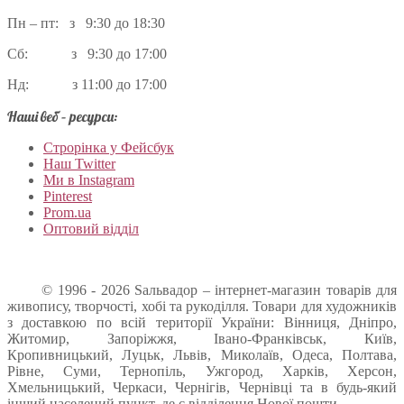
Пн – пт: з 9:30 до 18:30
Сб: з 9:30 до 17:00
Нд: з 11:00 до 17:00
Наші веб – ресурси:
Строрінка у Фейсбук
Наш Twitter
Ми в Instagram
Pinterest
Prom.ua
Оптовий відділ
© 1996 - 2026 Sальвадор – інтернет-магазин товарів для
живопису, творчості, хобі та рукоділля. Товари для художників
з доставкою по всій території України: Вінниця, Дніпро,
Житомир, Запоріжжя, Івано-Франківськ, Київ,
Кропивницький, Луцьк, Львів, Миколаїв, Одеса, Полтава,
Рівне, Суми, Тернопіль, Ужгород, Харків, Херсон,
Хмельницький, Черкаси, Чернігів, Чернівці та в будь-який
інший населений пункт, де є відділення Нової пошти.