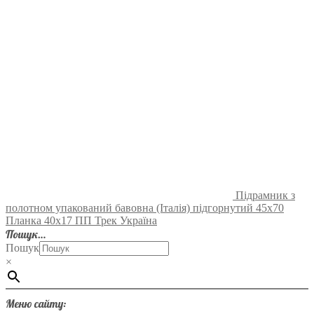
Підрамник з
полотном упакований бавовна (Італія) підгорнутий 45х70
Планка 40х17 ПП Трек Україна
Пошук…
Пошук
×
Меню сайту: