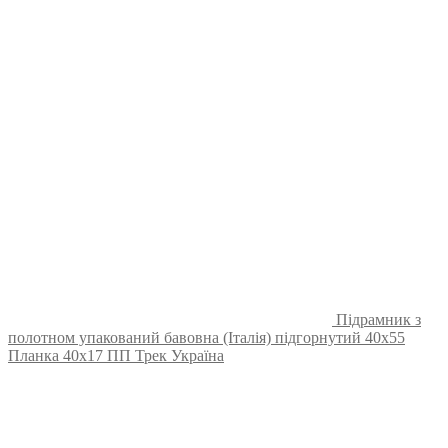
Підрамник з
полотном упакований бавовна (Італія) підгорнутий 40х55
Планка 40х17 ПП Трек Україна