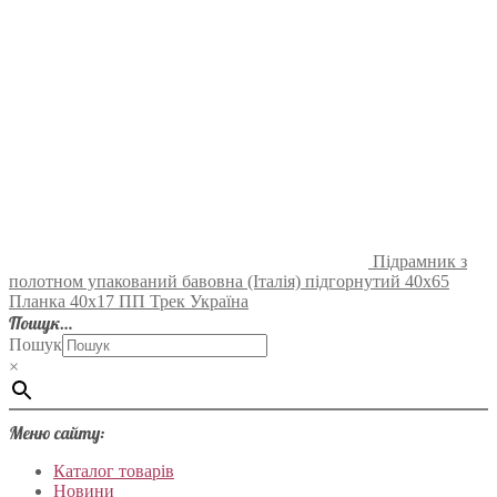
Підрамник з
полотном упакований бавовна (Італія) підгорнутий 40х65
Планка 40х17 ПП Трек Україна
Пошук…
Пошук
×
Меню сайту:
Каталог товарів
Новини