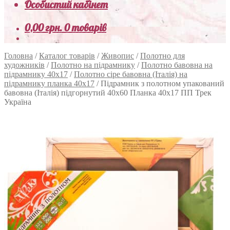
Особистий кабінет
0,00
грн.
0 товарів
Головна
/
Каталог товарів
/
Живопис
/
Полотно для
художників
/
Полотно на підрамнику
/
Полотно бавовна на
підрамнику 40х17
/
Полотно сіре бавовна (Італія) на
підрамнику планка 40х17
/
Підрамник з полотном упакований
бавовна (Італія) підгорнутий 40х60 Планка 40х17 ПП Трек
Україна