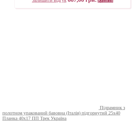
Залишити відгук
Купити
Підрамник з
полотном упакований бавовна (Італія) підгорнутий 25х40
Планка 40х17 ПП Трек Україна