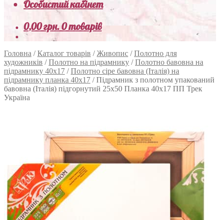
Особистий кабінет
0,00
грн.
0 товарів
Головна
/
Каталог товарів
/
Живопис
/
Полотно для
художників
/
Полотно на підрамнику
/
Полотно бавовна на
підрамнику 40х17
/
Полотно сіре бавовна (Італія) на
підрамнику планка 40х17
/
Підрамник з полотном упакований
бавовна (Італія) підгорнутий 25х50 Планка 40х17 ПП Трек
Україна