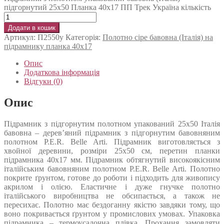
підгорнутий 25х50 Планка 40х17 ПП Трек Україна кількість
Додати в кошик
Артикул:
П2550у
Категорія:
Полотно сіре бавовна (Італія) на
підрамнику планка 40х17
Опис
Додаткова інформація
Відгуки (0)
Опис
Підрамник з підгорнутим полотном упакований 25х50 Італія
бавовна – дерев’яний підрамник з підгорнутим бавовняним
полотном P.E.R. Belle Arti. Підрамник виготовляється з
хвойної деревини, розміри 25х50 см, перетин планки
підрамника 40х17 мм. Підрамник обтягнутий високоякісним
італійським бавовняним полотном P.E.R. Belle Arti. Полотно
покрите ґрунтом, готове до роботи і підходить для живопису
акрилом і олією. Еластичне і дуже гнучке полотно
італійського виробництва не обсипається, а також не
пересихає. Полотно має бездоганну якістю завдяки тому, що
воно покривається ґрунтом у промислових умовах. Упаковка
підрамника – термоусадочна плівка. Прохання замовляти