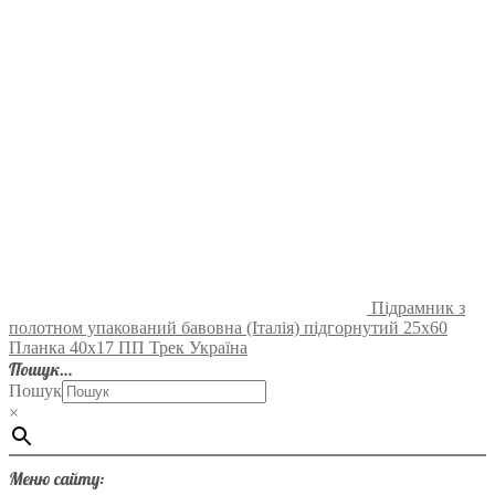
Підрамник з
полотном упакований бавовна (Італія) підгорнутий 25х60
Планка 40х17 ПП Трек Україна
Пошук…
Пошук
×
Меню сайту: