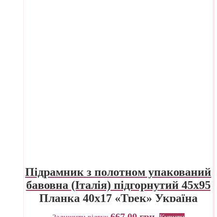
Підрамник з полотном упакований
бавовна (Італія) підгорнутий 45х95
Планка 40х17 «Трек» Україна
667,00
грн.