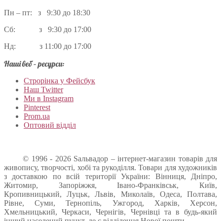
Пн – пт: з 9:30 до 18:30
Сб: з 9:30 до 17:00
Нд: з 11:00 до 17:00
Наші веб – ресурси:
Строрінка у Фейсбук
Наш Twitter
Ми в Instagram
Pinterest
Prom.ua
Оптовий відділ
© 1996 - 2026 Sальвадор – інтернет-магазин товарів для
живопису, творчості, хобі та рукоділля. Товари для художників
з доставкою по всій території України: Вінниця, Дніпро,
Житомир, Запоріжжя, Івано-Франківськ, Київ,
Кропивницький, Луцьк, Львів, Миколаїв, Одеса, Полтава,
Рівне, Суми, Тернопіль, Ужгород, Харків, Херсон,
Хмельницький, Черкаси, Чернігів, Чернівці та в будь-який
інший населений пункт, де є відділення Нової пошти.