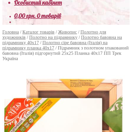
Особистий кабінет
0,00
грн.
0 товарів
Головна
/
Каталог товарів
/
Живопис
/
Полотно для
художників
/
Полотно на підрамнику
/
Полотно бавовна на
підрамнику 40х17
/
Полотно сіре бавовна (Італія) на
підрамнику планка 40х17
/
Підрамник з полотном упакований
бавовна (Італія) підгорнутий 25х25 Планка 40х17 ПП Трек
Україна