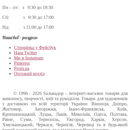
Пн – пт: з 9:30 до 18:30
Сб: з 9:30 до 17:00
Нд: з 11:00 до 17:00
Наші веб – ресурси:
Строрінка у Фейсбук
Наш Twitter
Ми в Instagram
Pinterest
Prom.ua
Оптовий відділ
© 1996 - 2026 Sальвадор – інтернет-магазин товарів для
живопису, творчості, хобі та рукоділля. Товари для художників
з доставкою по всій території України: Вінниця, Дніпро,
Житомир, Запоріжжя, Івано-Франківськ, Київ,
Кропивницький, Луцьк, Львів, Миколаїв, Одеса, Полтава,
Рівне, Суми, Тернопіль, Ужгород, Харків, Херсон,
Хмельницький, Черкаси, Чернігів, Чернівці та в будь-який
інший населений пункт, де є відділення Нової пошти.