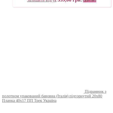
Залишити відгук
Купити
Підрамник з
полотном упакований бавовна (Італія) підгорнутий 20х80
Планка 40х17 ПП Трек Україна