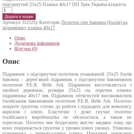
підгорнутий 25х25 Планка 40х17 ПП Трек Україна кількість
Додати в кошик
Артикул:
П2525у
Категорія:
Полотно сіре бавовна (Італія) на
підрамнику планка 40х17
Опис
Додаткова інформація
Відгуки (0)
Опис
Підрамник з підгорнутим полотном упакований 25х25 Італія
бавовна – дерев’яний підрамник з підгорнутим бавовняним
полотном P.E.R. Belle Arti. Підрамник виготовляється з
хвойної деревини, розміри 25х25 см, перетин планки
підрамника 40х17 мм. Підрамник обтягнутий високоякісним
італійським бавовняним полотном P.E.R. Belle Arti. Полотно
покрите ґрунтом, готове до роботи і підходить для живопису
акрилом і олією. Еластичне і дуже гнучке полотно
італійського виробництва не обсипається, а також не
пересихає. Полотно має бездоганну якістю завдяки тому, що
воно покривається ґрунтом у промислових умовах. Упаковка
підрамника – термоусадочна плівка. Прохання замовляти