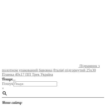
Підрамник з
полотном упакований бавовна (Італія) підгорнутий 25х30
Планка 40х17 ПП Трек Україна
Пошук…
Пошук
×
Меню сайту: