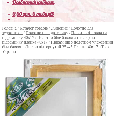
Особистий кабінет
0,00
грн.
0 товарів
Головна
/
Каталог товарів
/
Живопис
/
Полотно для
художників
/
Полотно на підрамнику
/
Полотно бавовна на
підрамнику 40х17
/
Полотно біле бавовна (Італія) на
підрамнику планка 40х17
/
Підрамник з полотном упакований
біла бавовна (Італія) підгорнутий 35х45 Планка 40х17 «Трек»
Україна