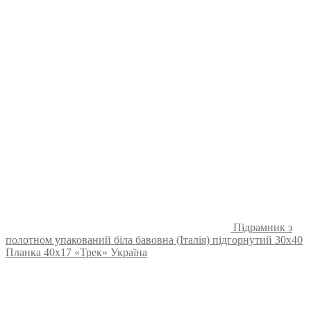
Підрамник з
полотном упакований біла бавовна (Італія) підгорнутий 30х40
Планка 40х17 «Трек» Україна