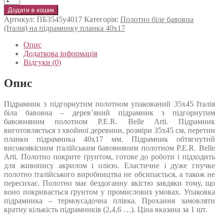
Додати в кошик
Артикул:
ПБ3545у4017
Категорія:
Полотно біле бавовна
(Італія) на підрамнику планка 40х17
Опис
Додаткова інформація
Відгуки (0)
Опис
Підрамник з підгорнутим полотном упакований 35х45 Італія
біла бавовна – дерев’яний підрамник з підгорнутим
бавовняним полотном P.E.R. Belle Arti. Підрамник
виготовляється з хвойної деревини, розміри 35х45 см, перетин
планки підрамника 40х17 мм. Підрамник обтягнутий
високоякісним італійським бавовняним полотном P.E.R. Belle
Arti. Полотно покрите ґрунтом, готове до роботи і підходить
для живопису акрилом і олією. Еластичне і дуже гнучке
полотно італійського виробництва не обсипається, а також не
пересихає. Полотно має бездоганну якістю завдяки тому, що
воно покривається ґрунтом у промислових умовах. Упаковка
підрамника – термоусадочна плівка. Прохання замовляти
кратну кількість підрамників (2,4,6 …). Ціна вказана за 1 шт.