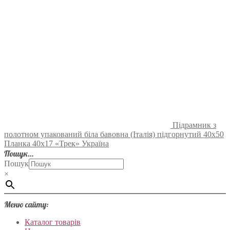
Підрамник з
полотном упакований біла бавовна (Італія) підгорнутий 40х50
Планка 40х17 «Трек» Україна
Пошук…
Пошук
×
Меню сайту:
Каталог товарів