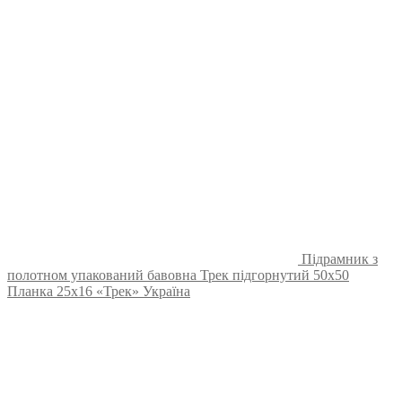
Підрамник з
полотном упакований бавовна Трек підгорнутий 50х50
Планка 25х16 «Трек» Україна