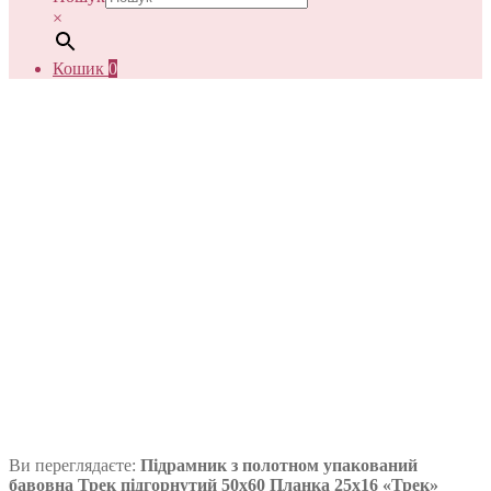
×
Кошик
0
Ви переглядаєте:
Підрамник з полотном упакований
бавовна Трек підгорнутий 50х60 Планка 25х16 «Трек»