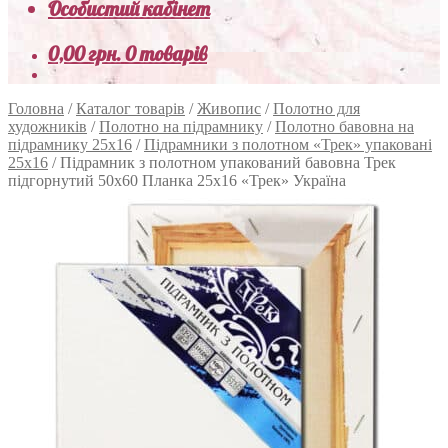
Особистий кабінет
0,00
грн.
0 товарів
Головна
/
Каталог товарів
/
Живопис
/
Полотно для
художників
/
Полотно на підрамнику
/
Полотно бавовна на
підрамнику 25х16
/
Підрамники з полотном «Трек» упаковані
25x16
/
Підрамник з полотном упакований бавовна Трек
підгорнутий 50х60 Планка 25х16 «Трек» Україна